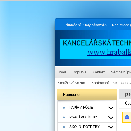
Přihlášení
(Stálý zákazník)
Registrace
Úvod
Doprava
Kontakt
Věrnostní p
Kroužková vazba
Kopírování - tisk - skeno
pr
Kategorie
Úv
PAPÍR A FÓLIE
PSACÍ POTŘEBY
ŠKOLNÍ POTŘEBY