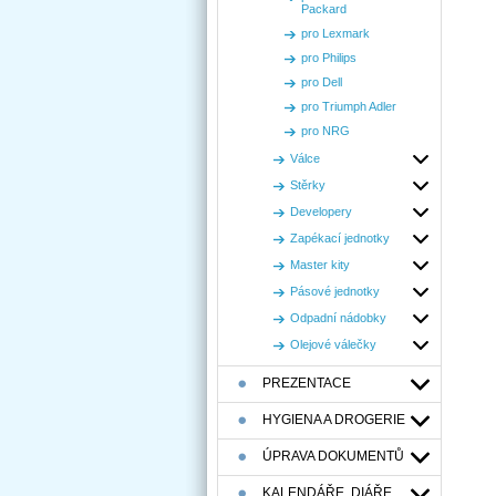
Packard
pro Lexmark
pro Philips
pro Dell
pro Triumph Adler
pro NRG
Válce
Stěrky
Developery
Zapékací jednotky
Master kity
Pásové jednotky
Odpadní nádobky
Olejové válečky
PREZENTACE
HYGIENA A DROGERIE
ÚPRAVA DOKUMENTŮ
KALENDÁŘE, DIÁŘE