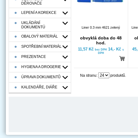
DĚROVAČE
LEPENÍ A KOREKCE
UKLÁDÁNÍ
DOKUMENTÚ
Liner 0.3 mm 4621 zelený
Line
OBALOVÝ MATERIÁL
obvyklá doba do 48
o
hod.
SPOTŘEBNÍ MATERIÁL
11,57 Kč
14,- Kč
45
bez DPH
s
DPH
PREZENTACE
HYGIENA A DROGERIE
Na stranu:
produktů.
ÚPRAVA DOKUMENTŮ
KALENDÁŘE, DIÁŘE