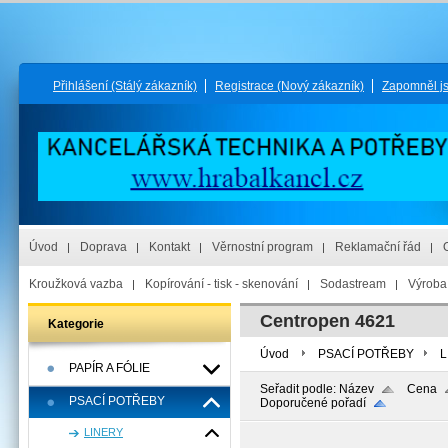
Přihlášení
(Stálý zákazník)
Registrace
(Nový zákazník)
Zapomněl j
Úvod
Doprava
Kontakt
Věrnostní program
Reklamační řád
Kroužková vazba
Kopírování - tisk - skenování
Sodastream
Výroba 
Centropen 4621
Kategorie
Úvod
PSACÍ POTŘEBY
L
PAPÍR A FÓLIE
Seřadit podle:
Název
Cena
PSACÍ POTŘEBY
Doporučené pořadí
LINERY