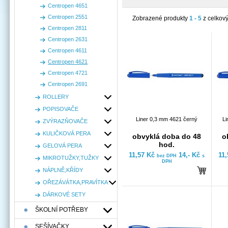
Centropen 4651
Centropen 2551
Zobrazené produkty
1 - 5
z celkov
Centropen 2811
Centropen 2631
Centropen 4611
Centropen 4621
Centropen 4721
Centropen 2691
ROLLERY
POPISOVAČE
Liner 0,3 mm 4621 černý
Li
ZVÝRAZŇOVAČE
KULIČKOVÁ PERA
obvyklá doba do 48
o
hod.
GELOVÁ PERA
11,57 Kč
14,- Kč
11
bez DPH
s
MIKROTUŽKY,TUŽKY
DPH
NÁPLNĚ,KŘÍDY
OŘEZÁVÁTKA,PRAVÍTKA
DÁRKOVÉ SETY
ŠKOLNÍ POTŘEBY
SEŠÍVAČKY,