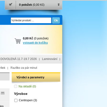
0 položek
(0,00 Kč)
0,00 Kč
(0 položek)
vstoupit do košíku
DOVOLENÁ 11.7-19.7 2026
Laminování
ítek
Razítko za pár minut
Výrobci a parametry
Na skladě
(0)
Výrobce
Centropen
(3)
nka