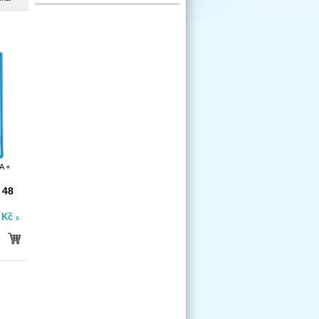
A +
 48
- Kč
s