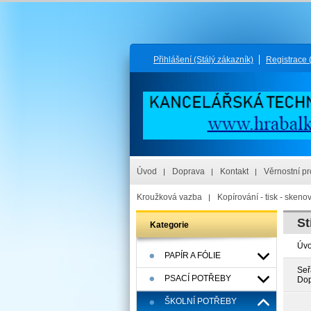
Přihlášení
(Stálý zákazník)
Registrace
Úvod
Doprava
Kontakt
Věrnostní p
Kroužková vazba
Kopírování - tisk - skeno
St
Kategorie
Úv
PAPÍR A FÓLIE
Seř
PSACÍ POTŘEBY
Dop
ŠKOLNÍ POTŘEBY