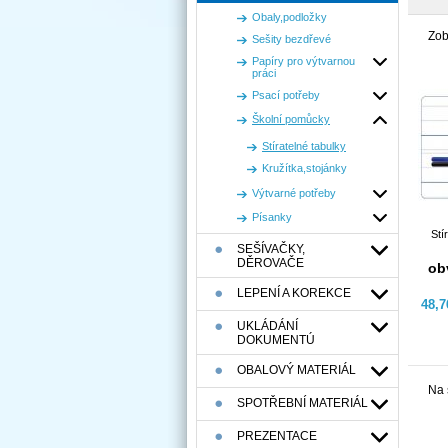
Obaly,podložky
Zob
Sešity bezdřevé
Papíry pro výtvarnou
práci
Psací potřeby
Školní pomůcky
Stíratelné tabulky
Kružítka,stojánky
Výtvarné potřeby
Písanky
Stí
SEŠÍVAČKY,
DĚROVAČE
ob
LEPENÍ A KOREKCE
48,
UKLÁDÁNÍ
DOKUMENTÚ
OBALOVÝ MATERIÁL
Na 
SPOTŘEBNÍ MATERIÁL
PREZENTACE