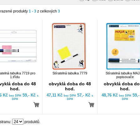
razené produkty
1 - 3
z celkových
3
ratelná tabulka 7719 pro
Stíratelná tabulka 7779
Stíratelná tabulka MAJ
1.třídu
popisovače
vyklá doba do 48
obvyklá doba do 48
obvyklá doba do
hod.
hod.
hod.
76 Kč
59,- Kč
47,11 Kč
57,- Kč
48,76 Kč
59,
bez DPH
s
bez DPH
s
bez DPH
DPH
DPH
DPH
stranu:
produktů.