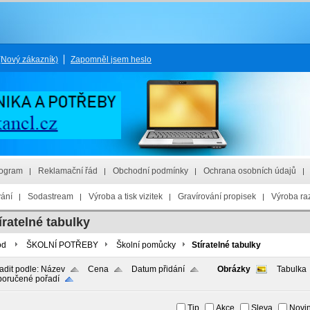
(Nový zákazník)
Zapomněl jsem heslo
rogram
Reklamační řád
Obchodní podmínky
Ochrana osobních údajů
vání
Sodastream
Výroba a tisk vizitek
Gravírování propisek
Výroba raz
íratelné tabulky
od
ŠKOLNÍ POTŘEBY
Školní pomůcky
Stíratelné tabulky
adit podle:
Název
Cena
Datum přidání
Obrázky
Tabulka
oručené pořadí
Tip
Akce
Sleva
Novi