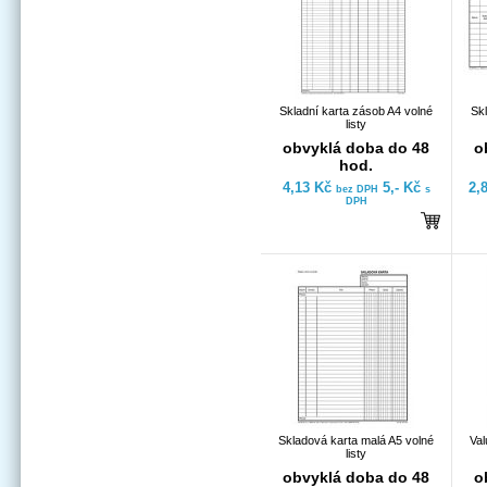
Skladní karta zásob A4 volné
Sk
listy
obvyklá doba do 48
o
hod.
4,13 Kč
5,- Kč
2,
bez DPH
s
DPH
Skladová karta malá A5 volné
Val
listy
obvyklá doba do 48
o