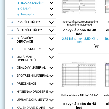
BLOČKY,ZÁLOŽKY
OBÁLKY
Foto papíry
Inventární karta dlouhodobého
In
PSACÍ POTŘEBY
hmotného majetku A5
obvyklá doba do 48
o
ŠKOLNÍ POTŘEBY
hod.
SEŠÍVAČKY,
2,89 Kč
3,50 Kč
40
bez DPH
s
DĚROVAČE
DPH
LEPENÍ A KOREKCE
UKLÁDÁNÍ
DOKUMENTÚ
OBALOVÝ MATERIÁL
SPOTŘEBNÍ MATERIÁL
PREZENTACE
HYGIENA A DROGERIE
Kniha evidence DPH A4 32 listů
Knih
ÚPRAVA DOKUMENTŮ
obvyklá doba do 48
o
hod.
KALENDÁŘE, DIÁŘE