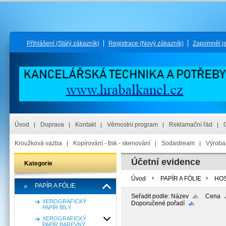
Přihlášení
(Stálý zákazník)
Registrace
(Nový zákazník)
Zapomněl j
Úvod
Doprava
Kontakt
Věrnostní program
Reklamační řád
Kroužková vazba
Kopírování - tisk - skenování
Sodastream
Výroba 
Účetní evidence
Kategorie
Úvod
PAPÍR A FÓLIE
HOS
PAPÍR A FÓLIE
Seřadit podle:
Název
Cena
XEROGRAFICKÝ
Doporučené pořadí
PAPÍR BÍLÝ
XEROGRAFICKÝ
PAPÍR BAREVNÝ