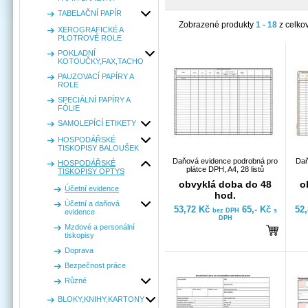
TABELAČNÍ PAPÍR
Zobrazené produkty
1 - 18
z celko
XEROGRAFICKÉ A
PLOTROVÉ ROLE
POKLADNÍ
KOTOUČKY,FAX,TACHO
PAUZOVACÍ PAPÍRY A
ROLE
SPECIÁLNÍ PAPÍRY A
FÓLIE
SAMOLEPÍCÍ ETIKETY
HOSPODÁŘSKÉ
TISKOPISY BALOUŠEK
Daňová evidence podrobná pro
Daň
HOSPODÁŘSKÉ
plátce DPH, A4, 28 listů
TISKOPISY OPTYS
obvyklá doba do 48
o
Účetní evidence
hod.
Účetní a daňová
53,72 Kč
65,- Kč
52
bez DPH
s
evidence
DPH
Mzdové a personální
tiskopisy
Doprava
Bezpečnost práce
Různé
BLOKY,KNIHY,KARTONY