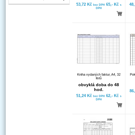
53,72 Kč
65,- Kč
48
bez DPH
s
DPH
Kniha vydaných faktur, A4, 32
Pok
listů
obvyklá doba do 48
hod.
86
51,24 Kč
62,- Kč
bez DPH
s
DPH