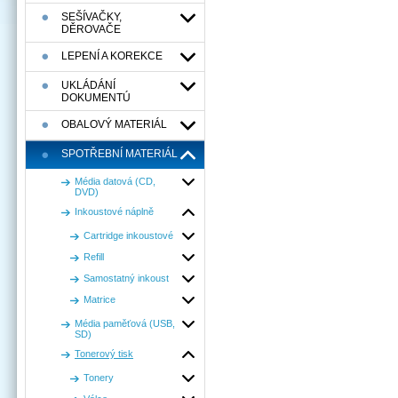
SEŠÍVAČKY,
DĚROVAČE
LEPENÍ A KOREKCE
UKLÁDÁNÍ
DOKUMENTÚ
OBALOVÝ MATERIÁL
SPOTŘEBNÍ MATERIÁL
Média datová (CD,
DVD)
Inkoustové náplně
Cartridge inkoustové
Refill
Samostatný inkoust
Matrice
Média paměťová (USB,
SD)
Tonerový tisk
Tonery