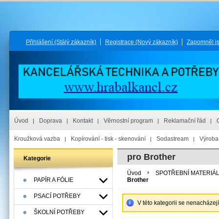
Přihlášení
(Stálý zákazník)
Registrace
(Nový zákazník)
Zapomněl j
Úvod
Doprava
Kontakt
Věrnostní program
Reklamační řád
Kroužková vazba
Kopírování - tisk - skenování
Sodastream
Výroba 
pro Brother
Kategorie
Úvod
SPOTŘEBNÍ MATERIÁ
PAPÍR A FÓLIE
Brother
PSACÍ POTŘEBY
V této kategorii se nenacházej
ŠKOLNÍ POTŘEBY