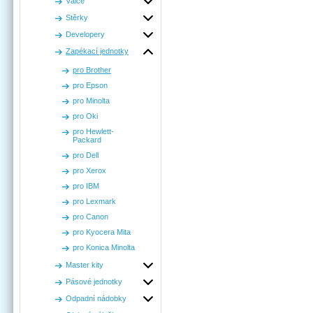
Válce
Stěrky
Developery
Zapékací jednotky
pro Brother
pro Epson
pro Minolta
pro Oki
pro Hewlett-
Packard
pro Dell
pro Xerox
pro IBM
pro Lexmark
pro Canon
pro Kyocera Mita
pro Konica Minolta
Master kity
Pásové jednotky
Odpadní nádobky