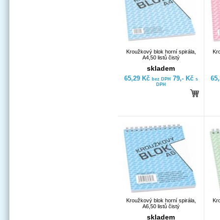
Kroužkový blok horní spirála,
Kro
A4,50 listů čistý
skladem
65,29 Kč
79,- Kč
65
bez DPH
s
DPH
Kroužkový blok horní spirála,
Kro
A6,50 listů čistý
skladem