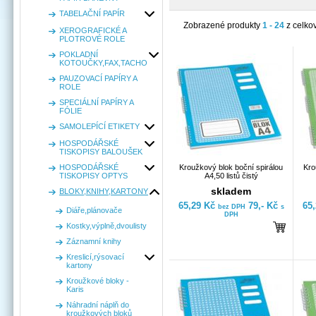
TABELAČNÍ PAPÍR
Zobrazené produkty
1 - 24
z celko
XEROGRAFICKÉ A
PLOTROVÉ ROLE
POKLADNÍ
KOTOUČKY,FAX,TACHO
PAUZOVACÍ PAPÍRY A
ROLE
SPECIÁLNÍ PAPÍRY A
FÓLIE
SAMOLEPÍCÍ ETIKETY
HOSPODÁŘSKÉ
TISKOPISY BALOUŠEK
HOSPODÁŘSKÉ
Kroužkový blok boční spirálou
Kro
TISKOPISY OPTYS
A4,50 listů čistý
skladem
BLOKY,KNIHY,KARTONY
65,29 Kč
79,- Kč
65
bez DPH
s
Diáře,plánovače
DPH
Kostky,výplně,dvoulisty
Záznamní knihy
Kreslicí,rýsovací
kartony
Kroužkové bloky -
Karis
Náhradní náplň do
kroužkových bloků