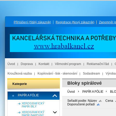
Přihlášení
(Stálý zákazník)
Registrace
(Nový zákazník)
Zapomněl j
Úvod
Doprava
Kontakt
Věrnostní program
Reklamační řád
Kroužková vazba
Kopírování - tisk - skenování
Sodastream
Výroba 
Bloky spirálové
Kategorie
Úvod
PAPÍR A FÓLIE
BLO
PAPÍR A FÓLIE
Seřadit podle:
Název
Cena
XEROGRAFICKÝ
Doporučené pořadí
PAPÍR BÍLÝ
XEROGRAFICKÝ
PAPÍR BAREVNÝ