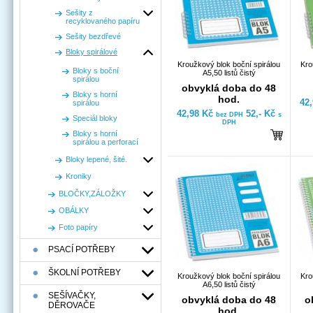
Sešity z
recyklovaného papíru
Sešity bezdřevé
Bloky spirálové
Kroužkový blok boční spirálou
Kro
Bloky s boční
A5,50 listů čistý
spirálou
obvyklá doba do 48
Bloky s horní
hod.
42
spirálou
42,98 Kč
52,- Kč
bez DPH
s
Speciál bloky
DPH
Bloky s horní
spirálou a perforací
Bloky lepené, šité.
Kroniky
BLOČKY,ZÁLOŽKY
OBÁLKY
Foto papíry
PSACÍ POTŘEBY
ŠKOLNÍ POTŘEBY
Kroužkový blok boční spirálou
Kro
A6,50 listů čistý
SEŠÍVAČKY,
obvyklá doba do 48
o
DĚROVAČE
hod.