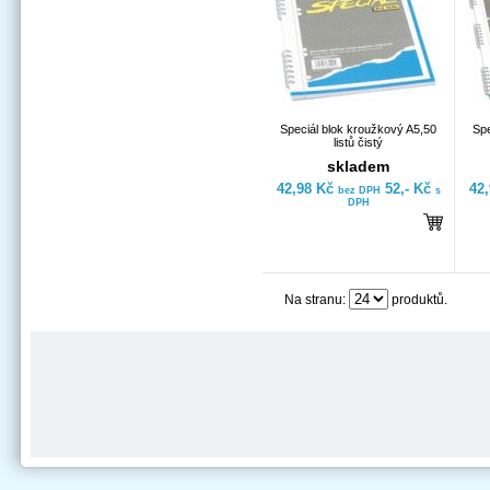
Speciál blok kroužkový A5,50
Spe
listů čistý
skladem
42,98 Kč
52,- Kč
42
bez DPH
s
DPH
Na stranu:
produktů.