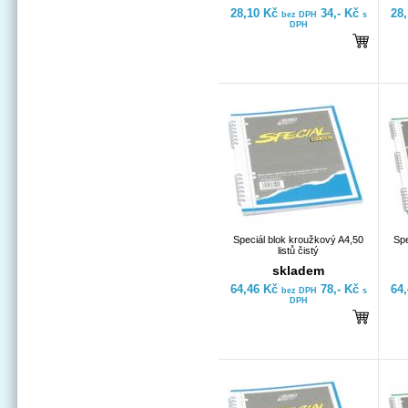
28,10 Kč
34,- Kč
28
bez DPH
s
DPH
Speciál blok kroužkový A4,50
Spe
listů čistý
skladem
64,46 Kč
78,- Kč
64
bez DPH
s
DPH