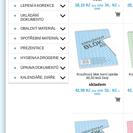
28,10 Kč
34,- Kč
28
LEPENÍ A KOREKCE
bez DPH
s
DPH
UKLÁDÁNÍ
DOKUMENTÚ
OBALOVÝ MATERIÁL
SPOTŘEBNÍ MATERIÁL
PREZENTACE
HYGIENA A DROGERIE
ÚPRAVA DOKUMENTŮ
Kroužkový blok horní spirála
Kr
KALENDÁŘE, DIÁŘE
A5,50 listů čistý
skladem
42,98 Kč
52,- Kč
42
bez DPH
s
DPH