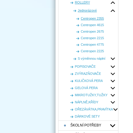
ROLLERY
Jednorázové
Centropen 2355
Centropen 4615
Centropen 2675
Centropen 2215
Centropen 4775
Centropen 2225
S výměnnou náplní
POPISOVAČE
ZVÝRAZŇOVAČE
KULIČKOVÁ PERA
GELOVÁ PERA
MIKROTUŽKY,TUŽKY
NÁPLNĚ,KŘÍDY
OŘEZÁVÁTKA,PRAVÍTKA
DÁRKOVÉ SETY
ŠKOLNÍ POTŘEBY