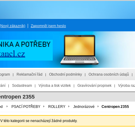
(Nový zákazník)
Zapomněl jsem heslo
rogram
Reklamační řád
Obchodní podmínky
Ochrana osobních údajů
vání
Sodastream
Výroba a tisk vizitek
Gravírování propisek
Výroba raz
ntropen 2355
od
PSACÍ POTŘEBY
ROLLERY
Jednorázové
Centropen 2355
V této kategorii se nenacházejí žádné produkty.