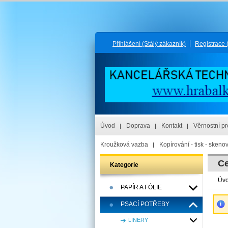
Přihlášení
(Stálý zákazník)
Registrace
Úvod
Doprava
Kontakt
Věrnostní p
Kroužková vazba
Kopírování - tisk - skeno
Ce
Kategorie
Úv
PAPÍR A FÓLIE
PSACÍ POTŘEBY
LINERY