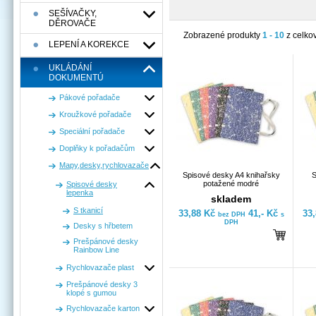
SEŠÍVAČKY,
DĚROVAČE
Zobrazené produkty
1 - 10
z celko
LEPENÍ A KOREKCE
UKLÁDÁNÍ
DOKUMENTÚ
Pákové pořadače
Kroužkové pořadače
Speciální pořadače
Doplňky k pořadačům
Mapy,desky,rychlovazače
Spisové desky A4 knihařsky
S
potažené modré
Spisové desky
lepenka
skladem
S tkanicí
33,88 Kč
41,- Kč
33
bez DPH
s
DPH
Desky s hřbetem
Prešpánové desky
Rainbow Line
Rychlovazače plast
Prešpánové desky 3
klopé s gumou
Rychlovazače karton