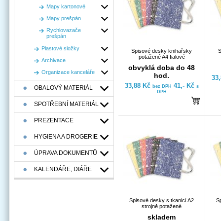
Mapy kartonové
Mapy prešpán
Rychlovazače
prešpán
Plastové složky
Spisové desky knihařsky
S
potažené A4 fialové
Archivace
obvyklá doba do 48
Organizace kanceláře
hod.
33
33,88 Kč
41,- Kč
bez DPH
s
OBALOVÝ MATERIÁL
DPH
SPOTŘEBNÍ MATERIÁL
PREZENTACE
HYGIENA A DROGERIE
ÚPRAVA DOKUMENTŮ
KALENDÁŘE, DIÁŘE
Spisové desky s tkanicí A2
S
strojně potažené
skladem