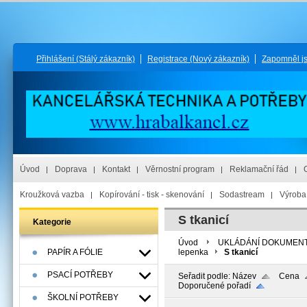
Přihlášení
(Stálý zákazník)
Registrace
(Nový zákazník)
Zapomněl j
Úvod
Doprava
Kontakt
Věrnostní program
Reklamační řád
Kroužková vazba
Kopírování - tisk - skenování
Sodastream
Výroba 
S tkanicí
Kategorie
Úvod
UKLÁDÁNÍ DOKUMEN
PAPÍR A FÓLIE
lepenka
S tkanicí
PSACÍ POTŘEBY
Seřadit podle:
Název
Cena
Doporučené pořadí
ŠKOLNÍ POTŘEBY