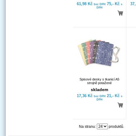
61,98 Kč
75,- Kč
37
bez DPH
s
DPH
Spisové desky s tkanicí A5
strojně potažené
skladem
17,36 Kč
21,- Kč
bez DPH
s
DPH
Na stranu:
produktů.