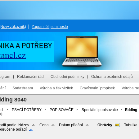
(Nový zákazník)
Zapomněl jsem heslo
rogram
Reklamační řád
Obchodní podmínky
Ochrana osobních údajů
vání
Sodastream
Výroba a tisk vizitek
Gravírování propisek
Výroba raz
ding 8040
od
PSACÍ POTŘEBY
POPISOVAČE
Speciální popisovače
Edding
40
adit podle:
Název
Cena
Datum přidání
Obrázky
Tabulka
oručené pořadí