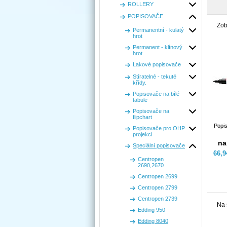
ROLLERY
POPISOVAČE
Zob
Permanentní - kulatý
hrot
Permanent - klínový
hrot
Lakové popisovače
Stíratelné - tekuté
křídy.
Popisovače na bílé
tabule
Popisovače na
flipchart
Popi
Popisovače pro OHP
projekci
na
Speciální popisovače
66,
Centropen
2690,2670
Centropen 2699
Centropen 2799
Centropen 2739
Na 
Edding 950
Edding 8040