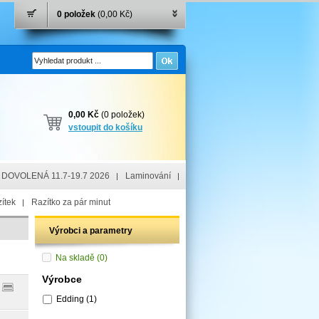
0 položek
(0,00 Kč)
0,00 Kč
(0 položek)
vstoupit do košíku
DOVOLENÁ 11.7-19.7 2026
Laminování
ítek
Razítko za pár minut
Výrobci a parametry
Na skladě
(0)
Výrobce
Edding
(1)