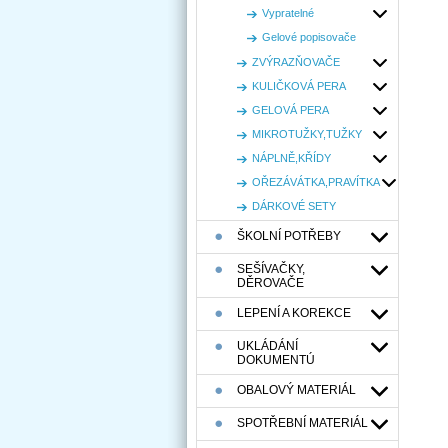
Vypratelné
Gelové popisovače
ZVÝRAZŇOVAČE
KULIČKOVÁ PERA
GELOVÁ PERA
MIKROTUŽKY,TUŽKY
NÁPLNĚ,KŘÍDY
OŘEZÁVÁTKA,PRAVÍTKA
DÁRKOVÉ SETY
ŠKOLNÍ POTŘEBY
SEŠÍVAČKY,
DĚROVAČE
LEPENÍ A KOREKCE
UKLÁDÁNÍ
DOKUMENTÚ
OBALOVÝ MATERIÁL
SPOTŘEBNÍ MATERIÁL