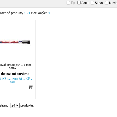
Tip
Akce
Sleva
Novi
razené produkty
1 - 1
z celkových
1
sovač prádla 8040, 1 mm,
černý
 dotaz odpovíme
94 Kč
81,- Kč
bez DPH
s
DPH
stranu:
produktů.