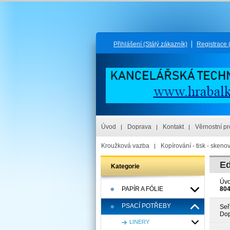
Přihlášení
(Stálý zákazník)
Registrace
Úvod
Doprava
Kontakt
Věrnostní p
Kroužková vazba
Kopírování - tisk - skeno
Ed
Kategorie
Úv
PAPÍR A FÓLIE
80
PSACÍ POTŘEBY
Seř
Dop
LINERY