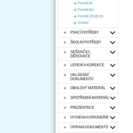
Formát A2
Formát A2+
Formát 13x18 cm
Ostatní
PSACÍ POTŘEBY
ŠKOLNÍ POTŘEBY
SEŠÍVAČKY,
DĚROVAČE
LEPENÍ A KOREKCE
UKLÁDÁNÍ
DOKUMENTÚ
OBALOVÝ MATERIÁL
SPOTŘEBNÍ MATERIÁL
PREZENTACE
HYGIENA A DROGERIE
ÚPRAVA DOKUMENTŮ