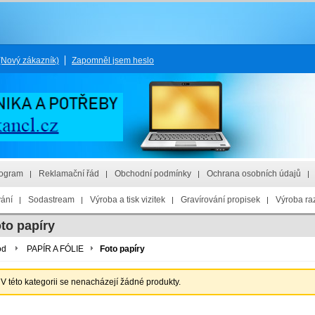
(Nový zákazník)
Zapomněl jsem heslo
rogram
Reklamační řád
Obchodní podmínky
Ochrana osobních údajů
vání
Sodastream
Výroba a tisk vizitek
Gravírování propisek
Výroba raz
to papíry
od
PAPÍR A FÓLIE
Foto papíry
V této kategorii se nenacházejí žádné produkty.