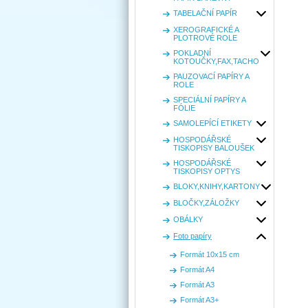
TABELAČNÍ PAPÍR
XEROGRAFICKÉ A
PLOTROVÉ ROLE
POKLADNÍ
KOTOUČKY,FAX,TACHO
PAUZOVACÍ PAPÍRY A
ROLE
SPECIÁLNÍ PAPÍRY A
FÓLIE
SAMOLEPÍCÍ ETIKETY
HOSPODÁŘSKÉ
TISKOPISY BALOUŠEK
HOSPODÁŘSKÉ
TISKOPISY OPTYS
BLOKY,KNIHY,KARTONY
BLOČKY,ZÁLOŽKY
OBÁLKY
Foto papíry
Formát 10x15 cm
Formát A4
Formát A3
Formát A3+