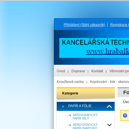
Přihlášení
(Stálý zákazník)
Registrace
Úvod
Doprava
Kontakt
Věrnostní p
Kroužková vazba
Kopírování - tisk - skeno
Fo
Kategorie
Úv
PAPÍR A FÓLIE
XEROGRAFICKÝ
PAPÍR BÍLÝ
XEROGRAFICKÝ
PAPÍR BAREVNÝ