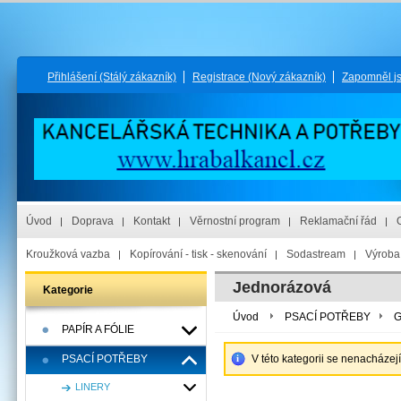
Přihlášení
(Stálý zákazník)
Registrace
(Nový zákazník)
Zapomněl j
Úvod
Doprava
Kontakt
Věrnostní program
Reklamační řád
Kroužková vazba
Kopírování - tisk - skenování
Sodastream
Výroba 
Jednorázová
Kategorie
Úvod
PSACÍ POTŘEBY
G
PAPÍR A FÓLIE
PSACÍ POTŘEBY
V této kategorii se nenacházej
LINERY