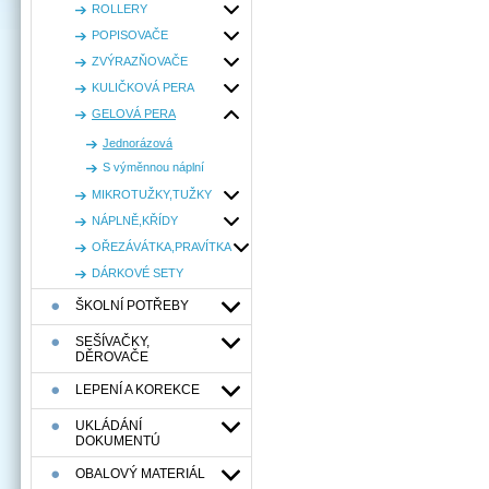
ROLLERY
POPISOVAČE
ZVÝRAZŇOVAČE
KULIČKOVÁ PERA
GELOVÁ PERA
Jednorázová
S výměnnou náplní
MIKROTUŽKY,TUŽKY
NÁPLNĚ,KŘÍDY
OŘEZÁVÁTKA,PRAVÍTKA
DÁRKOVÉ SETY
ŠKOLNÍ POTŘEBY
SEŠÍVAČKY,
DĚROVAČE
LEPENÍ A KOREKCE
UKLÁDÁNÍ
DOKUMENTÚ
OBALOVÝ MATERIÁL