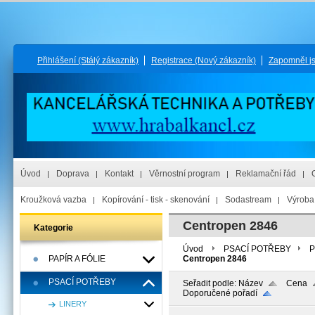
Přihlášení
(Stálý zákazník)
Registrace
(Nový zákazník)
Zapomněl j
Úvod
Doprava
Kontakt
Věrnostní program
Reklamační řád
Kroužková vazba
Kopírování - tisk - skenování
Sodastream
Výroba 
Centropen 2846
Kategorie
Úvod
PSACÍ POTŘEBY
P
PAPÍR A FÓLIE
Centropen 2846
PSACÍ POTŘEBY
Seřadit podle:
Název
Cena
Doporučené pořadí
LINERY