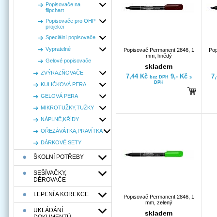
Popisovače na
flipchart
Popisovače pro OHP
projekci
Speciální popisovače
Vypratelné
Popisovač Permanent 2846, 1
Pop
mm, hnědý
Gelové popisovače
skladem
ZVÝRAZŇOVAČE
7,44 Kč
9,- Kč
7
bez DPH
s
DPH
KULIČKOVÁ PERA
GELOVÁ PERA
MIKROTUŽKY,TUŽKY
NÁPLNĚ,KŘÍDY
OŘEZÁVÁTKA,PRAVÍTKA
DÁRKOVÉ SETY
ŠKOLNÍ POTŘEBY
SEŠÍVAČKY,
DĚROVAČE
LEPENÍ A KOREKCE
Popisovač Permanent 2846, 1
mm, zelený
UKLÁDÁNÍ
skladem