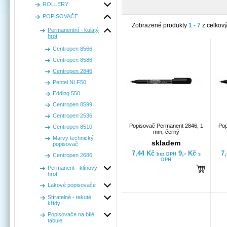
ROLLERY
POPISOVAČE
Zobrazené produkty
1 - 7
z celkov
Permanentní - kulatý
hrot
Centropen 8566
Centropen 8586
Centropen 2846
Pentel NLF50
Edding 550
Centropen 8599
Centropen 2536
Popisovač Permanent 2846, 1
Pop
Centropen 8510
mm, černý
Marvy technický
skladem
popisovač
7,44 Kč
9,- Kč
7
bez DPH
s
Centropen 2686
DPH
Permanent - klínový
hrot
Lakové popisovače
Stíratelné - tekuté
křídy.
Popisovače na bílé
tabule