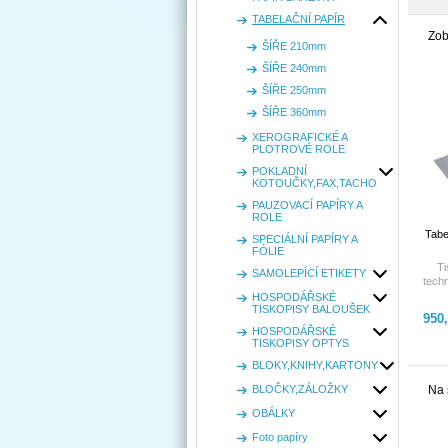
TABELAČNÍ PAPÍR
Zob
ŠÍŘE 210mm
ŠÍŘE 240mm
ŠÍŘE 250mm
ŠÍŘE 360mm
XEROGRAFICKÉ A
PLOTROVÉ ROLE
POKLADNÍ
KOTOUČKY,FAX,TACHO
PAUZOVACÍ PAPÍRY A
ROLE
Tabe
SPECIÁLNÍ PAPÍRY A
FÓLIE
Ti
SAMOLEPÍCÍ ETIKETY
techn
perf
HOSPODÁŘSKÉ
TISKOPISY BALOUŠEK
950
auto
HOSPODÁŘSKÉ
info
TISKOPISY OPTYS
obch
BLOKY,KNIHY,KARTONY
úče
b
BLOČKY,ZÁLOŽKY
Na 
otev
s
OBÁLKY
vyro
Gram
Foto papíry