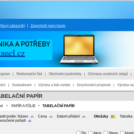
(Nový zákazník)
Zapomněl jsem heslo
rogram
Reklamační řád
Obchodní podmínky
Ochrana osobních údajů
vání
Sodastream
Výroba a tisk vizitek
Gravírování propisek
Výroba raz
ABELAČNÍ PAPÍR
od
PAPÍR A FÓLIE
TABELAČNÍ PAPÍR
adit podle:
Název
Cena
Datum přidání
Obrázky
Tabulka
oručené pořadí
Tip
Akce
Sleva
Novi