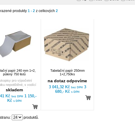
razené produkty
1 - 2
z celkových
2
lační papír 240 mm 1+2,
Tabelační papír 250mm
půlený 750 listů
1+2,750ks
na dotaz odpovíme
skopisy pro výpočetní
iku nepotištěné, s vodící
3 041,32 Kč
3
bez DPH
orací, 1+2 kopie, půlené.
skladem
680,- Kč
s DPH
Ideální využití při
,41 Kč
1 150,-
bez DPH
matizovaném zpracování
Kč
s DPH
rmací k administrativním,
odním nebo technickým
lům. Papír neskladujte v
lízkosti topných těles,
stranu:
produktů.
řených oken a na přímém
lunečním světle. Papír
ben dle normy ISO9001.
áž papíru 65g. Výrobce: