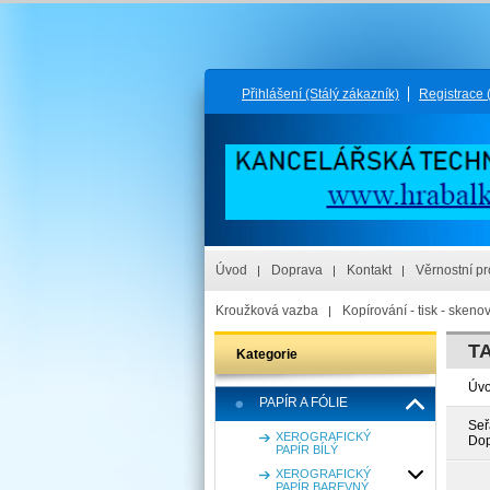
Přihlášení
(Stálý zákazník)
Registrace
Úvod
Doprava
Kontakt
Věrnostní p
Kroužková vazba
Kopírování - tisk - skeno
T
Kategorie
Úv
PAPÍR A FÓLIE
Seř
XEROGRAFICKÝ
Dop
PAPÍR BÍLÝ
XEROGRAFICKÝ
PAPÍR BAREVNÝ