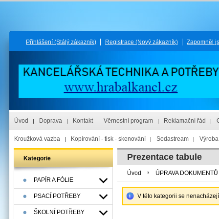
Přihlášení
(Stálý zákazník)
Registrace
(Nový zákazník)
Zapomněl j
Úvod
Doprava
Kontakt
Věrnostní program
Reklamační řád
Kroužková vazba
Kopírování - tisk - skenování
Sodastream
Výroba 
Prezentace tabule
Kategorie
Úvod
ÚPRAVA DOKUMENTŮ
PAPÍR A FÓLIE
PSACÍ POTŘEBY
V této kategorii se nenacházej
ŠKOLNÍ POTŘEBY