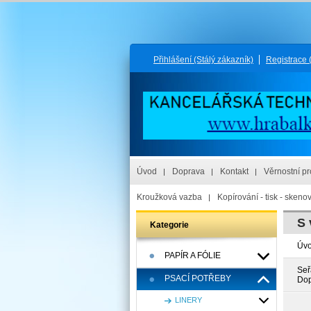
Přihlášení
(Stálý zákazník)
Registrace
Úvod
Doprava
Kontakt
Věrnostní p
Kroužková vazba
Kopírování - tisk - skeno
S 
Kategorie
Úv
PAPÍR A FÓLIE
Seř
PSACÍ POTŘEBY
Dop
LINERY