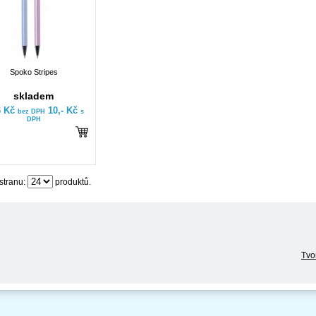
Spoko Stripes
skladem
6 Kč
10,- Kč
bez DPH
s
DPH
stranu:
produktů.
Tvo