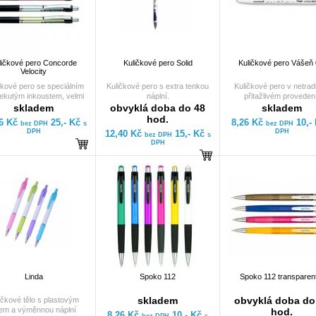
ličkové pero Concorde
Kuličkové pero Solid
Kuličkové pero Vášeň 
Velocity
čkové pero se speciálním
Kuličkové pero s extra tenkou
Kuličkové pero v netrad
tekutým inkoustem, velmi
náplní.
přitažlivém proveden
ým hrotem s technologií
Jednoduché, elegantní t
skladem
obvyklá doba do 48
skladem
-o-matic pro lehké psaní.
hravým barevným potis
hod.
66 Kč
25,- Kč
8,26 Kč
10,-
bez DPH
s
bez DPH
Šířka stopy 0,6 mm.
stiskací mechanika. Sy
DPH
DPH
12,40 Kč
15,- Kč
e k dostání pouze v černé
bez DPH
s
polotekutého inkoust
DPH
barvě.
poskytuje mimořádně pří
pocit pohodlného a leh
psaní. Výběr barvy těla
není možný, v objedná
dostanete náhodný mix 
těla.
Linda
Spoko 112
Spoko 112 transparen
skladem
obvyklá doba do
ičkové tělo s plastovým
lem a výměnnou náplní
hod.
8,26 Kč
10,- Kč