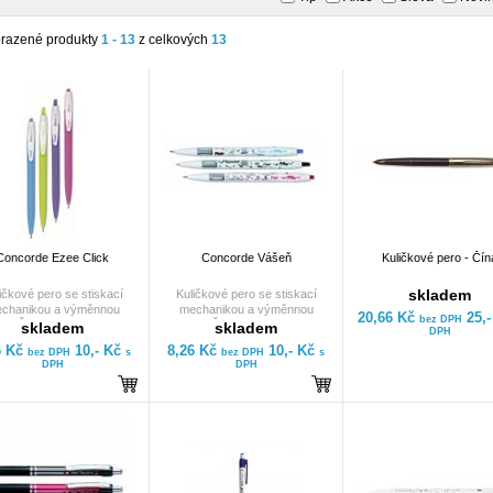
razené produkty
1 - 13
z celkových
13
Concorde Ezee Click
Concorde Vášeň
Kuličkové pero - Čín
skladem
ičkové pero se stiskací
Kuličkové pero se stiskací
chanikou a výměnnou
mechanikou a výměnnou
20,66 Kč
25,
bez DPH
lní. Šířka stopy 0,6 mm.
náplní. Šířka stopy 0,6 mm.
skladem
skladem
DPH
6 Kč
10,- Kč
8,26 Kč
10,- Kč
bez DPH
s
bez DPH
s
DPH
DPH