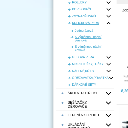
ROLLERY
POPISOVAČE
Zob
ZVÝRAZŇOVAČE
KULIČKOVÁ PERA
Jednorázová
S výměnnou náplní
plastová
S výměnnou náplní
kovová
GELOVÁ PERA
MIKROTUŽKY,TUŽKY
NÁPLNĚ,KŘÍDY
Kul
OŘEZÁVÁTKA,PRAVÍTKA
me
náp
DÁRKOVÉ SETY
8,2
ŠKOLNÍ POTŘEBY
SEŠÍVAČKY,
DĚROVAČE
LEPENÍ A KOREKCE
UKLÁDÁNÍ