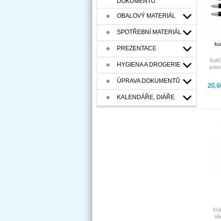
DOKUMENTÚ
OBALOVÝ MATERIÁL
SPOTŘEBNÍ MATERIÁL
ku
PREZENTACE
Kuli
HYGIENA A DROGERIE
polo
jemn
ÚPRAVA DOKUMENTŮ
Slide
20,
Nyní j
KALENDÁŘE, DIÁŘE
Kul
tě