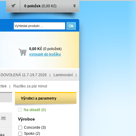
0 položek
(0,00 Kč)
0,00 Kč
(0 položek)
vstoupit do košíku
DOVOLENÁ 11.7-19.7 2026
Laminování
ítek
Razítko za pár minut
Výrobci a parametry
Na skladě
(0)
Výrobce
Concorde
(3)
Spoko
(2)
nka