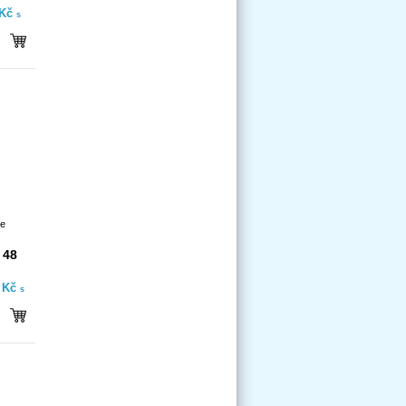
 Kč
s
re
 48
- Kč
s