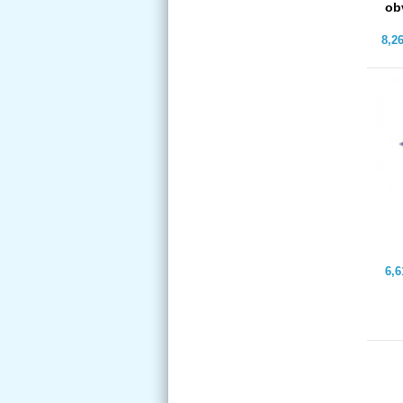
ob
8,2
6,