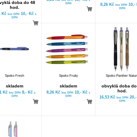
bez DPH
s
vyklá doba do 48
DPH
8,26 Kč
10,-
bez DPH
hod.
DPH
6 Kč
10,- Kč
bez DPH
s
DPH
Spoko Fresh
Spoko Fruity
Spoko Panther Natu
skladem
skladem
obvyklá doba do
hod.
61 Kč
8,- Kč
8,26 Kč
10,- Kč
bez DPH
s
bez DPH
s
DPH
DPH
16,53 Kč
20,
bez DPH
DPH