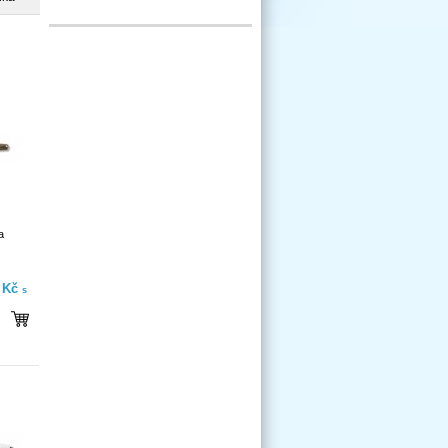
a
- Kč
s