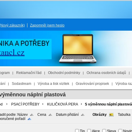
(Nový zákazník)
Zapomněl jsem heslo
rogram
Reklamační řád
Obchodní podmínky
Ochrana osobních údajů
vání
Sodastream
Výroba a tisk vizitek
Gravírování propisek
Výroba raz
výměnnou náplní plastová
od
PSACÍ POTŘEBY
KULIČKOVÁ PERA
S výměnnou náplní plastová
adit podle:
Název
Cena
Datum přidání
Obrázky
Tabulka
oručené pořadí
Tip
Akce
Sleva
Novi