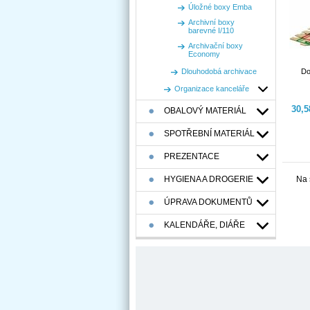
Úložné boxy Emba
Archivní boxy
barevné I/110
Archivační boxy
Economy
Dlouhodobá archivace
Do
Organizace kanceláře
30,
OBALOVÝ MATERIÁL
SPOTŘEBNÍ MATERIÁL
PREZENTACE
HYGIENA A DROGERIE
Na 
ÚPRAVA DOKUMENTŮ
KALENDÁŘE, DIÁŘE