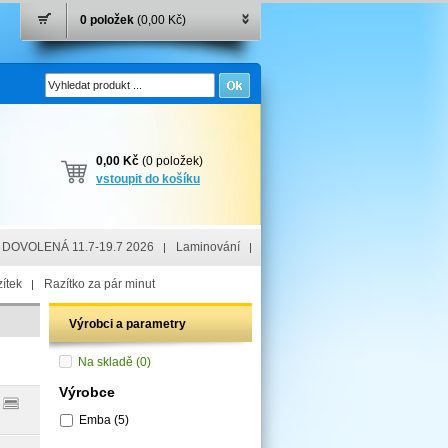
0 položek
(0,00 Kč)
0,00 Kč
(0 položek)
vstoupit do košíku
DOVOLENÁ 11.7-19.7 2026
Laminování
ítek
Razítko za pár minut
Výrobci a parametry
Na skladě
(0)
Výrobce
Emba
(5)