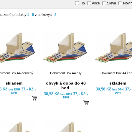
Tip
Akce
Sleva
Novi
razené produkty
1 - 5
z celkových
5
ument Box A4 červený
Dokument Box A4 bílý
Dokument Box A4 čer
skladem
obvyklá doba do 48
skladem
hod.
58 Kč
37,- Kč
30,58 Kč
37,
bez DPH
s
bez DPH
DPH
DPH
30,58 Kč
37,- Kč
bez DPH
s
DPH