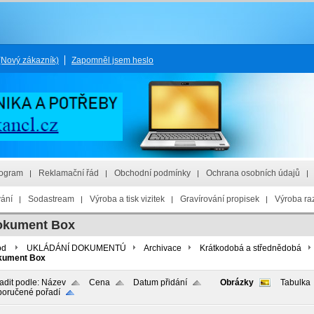
(Nový zákazník)
Zapomněl jsem heslo
rogram
Reklamační řád
Obchodní podmínky
Ochrana osobních údajů
vání
Sodastream
Výroba a tisk vizitek
Gravírování propisek
Výroba raz
okument Box
od
UKLÁDÁNÍ DOKUMENTÚ
Archivace
Krátkodobá a střednědobá
kument Box
adit podle:
Název
Cena
Datum přidání
Obrázky
Tabulka
oručené pořadí