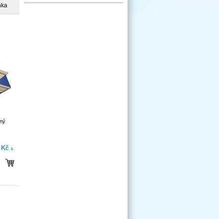
nka
ný
- Kč
s