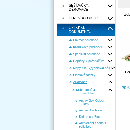
SEŠÍVAČKY,
DĚROVAČE
Zob
LEPENÍ A KOREKCE
UKLÁDÁNÍ
DOKUMENTÚ
Pákové pořadače
Kroužkové pořadače
Speciální pořadače
Doplňky k pořadačům
Mapy,desky,rychlovazače
Dok
Plastové složky
Archivace
30,
Krátkodobá a
střednědobá
Archiv Box Colour
75 mm
Archiv Box Natur
Dokument Box
Archivační spona s
pojistkou