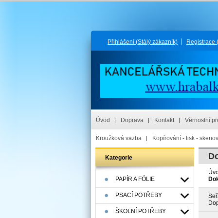
Přihlášení
(Stálý zákazník)
Registrace
Úvod
Doprava
Kontakt
Věrnostní p
Kroužková vazba
Kopírování - tisk - skeno
D
Kategorie
Úv
PAPÍR A FÓLIE
Do
PSACÍ POTŘEBY
Seř
Dop
ŠKOLNÍ POTŘEBY