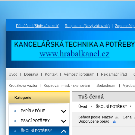
Přihlášení
(Stálý zákazník)
Registrace
(Nový zákazník)
Zapomněl j
Úvod
Doprava
Kontakt
Věrnostní program
Reklamační řád
Kroužková vazba
Kopírování - tisk - skenování
Sodastream
Výroba 
Tuš černá
Kategorie
Úvod
ŠKOLNÍ POTŘEBY
PAPÍR A FÓLIE
Seřadit podle:
Název
Cena
PSACÍ POTŘEBY
Doporučené pořadí
ŠKOLNÍ POTŘEBY