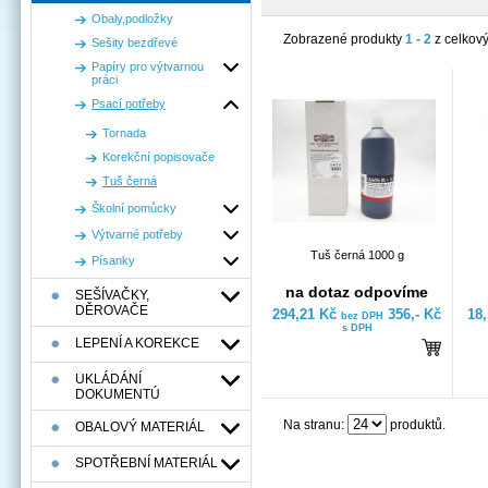
Obaly,podložky
Zobrazené produkty
1 - 2
z celkov
Sešity bezdřevé
Papíry pro výtvarnou
práci
Psací potřeby
Tornada
Korekční popisovače
Tuš černá
Školní pomůcky
Výtvarné potřeby
Tuš černá 1000 g
Písanky
na dotaz odpovíme
SEŠÍVAČKY,
DĚROVAČE
294,21 Kč
356,- Kč
18
bez DPH
s DPH
LEPENÍ A KOREKCE
UKLÁDÁNÍ
DOKUMENTÚ
Na stranu:
produktů.
OBALOVÝ MATERIÁL
SPOTŘEBNÍ MATERIÁL