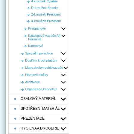
4 kroužek Opaline
D-kroužek Esselte
2-kroužek President
4-kroužek President
Prešpánové
Katalogové vazače A4
Personal
Kartonové
Speciální pořadače
Doplňky k pořadačům
Mapy,desky,rychlovazače
Plastové složky
Archivace
Organizace kanceláře
OBALOVÝ MATERIÁL
SPOTŘEBNÍ MATERIÁL
PREZENTACE
HYGIENA A DROGERIE