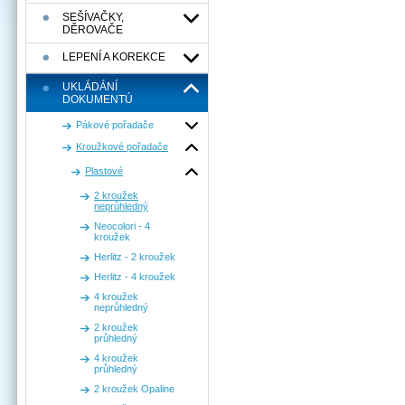
SEŠÍVAČKY,
DĚROVAČE
LEPENÍ A KOREKCE
UKLÁDÁNÍ
DOKUMENTÚ
Pákové pořadače
Kroužkové pořadače
Plastové
2 kroužek
neprůhledný
Neocolori - 4
kroužek
Herlitz - 2 kroužek
Herlitz - 4 kroužek
4 kroužek
neprůhledný
2 kroužek
průhledný
4 kroužek
průhledný
2 kroužek Opaline