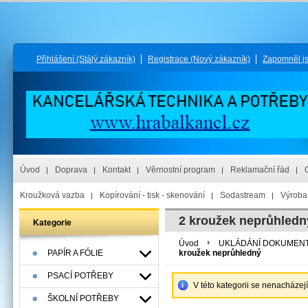
Přihlášení
(Stálý zákazník)
Registrace
(Nový zákazník)
Zapomněl j
Úvod
Doprava
Kontakt
Věrnostní program
Reklamační řád
Kroužková vazba
Kopírování - tisk - skenování
Sodastream
Výroba 
2 kroužek neprůhledn
Kategorie
Úvod
UKLÁDÁNÍ DOKUMEN
PAPÍR A FÓLIE
kroužek neprůhledný
PSACÍ POTŘEBY
V této kategorii se nenacházej
ŠKOLNÍ POTŘEBY