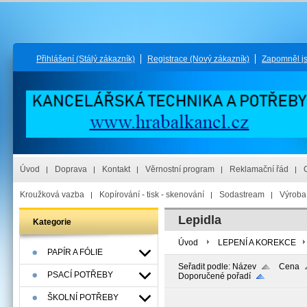
Přihlášení
(Stálý zákazník)
Registrace
(Nový zákazník)
Zapomněl j
Úvod
Doprava
Kontakt
Věrnostní program
Reklamační řád
Kroužková vazba
Kopírování - tisk - skenování
Sodastream
Výroba 
Lepidla
Kategorie
Úvod
LEPENÍ A KOREKCE
PAPÍR A FÓLIE
Seřadit podle:
Název
Cena
PSACÍ POTŘEBY
Doporučené pořadí
ŠKOLNÍ POTŘEBY