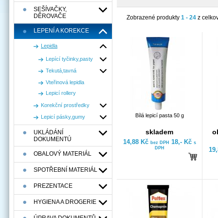
SEŠÍVAČKY,
DĚROVAČE
Zobrazené produkty
1 - 24
z celko
LEPENÍ A KOREKCE
Lepidla
Lepící tyčinky,pasty
Tekutá,tavná
Vteřinová lepidla
Lepicí rollery
Korekční prostředky
Bílá lepicí pasta 50 g
Lepicí pásky,gumy
skladem
o
UKLÁDÁNÍ
DOKUMENTÚ
14,88 Kč
18,- Kč
bez DPH
s
DPH
19
OBALOVÝ MATERIÁL
SPOTŘEBNÍ MATERIÁL
PREZENTACE
HYGIENA A DROGERIE