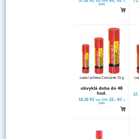
57,02 Kč
69,- Kč
73
bez DPH
s
DPH
Lepicí tyčinka Concorde 15 g
Lep
obvyklá doba do 48
hod.
37
18,18 Kč
22,- Kč
bez DPH
s
DPH