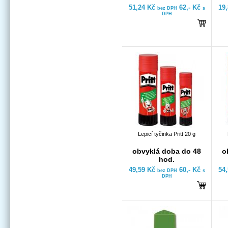
51,24 Kč
62,- Kč
19
bez DPH
s
DPH
Lepicí tyčinka Pritt 20 g
obvyklá doba do 48
o
hod.
49,59 Kč
60,- Kč
54
bez DPH
s
DPH