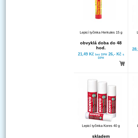
Lepicí tyčinka Herkules 15 g
obvyklá doba do 48
hod.
28
21,49 Kč
26,- Kč
bez DPH
s
DPH
Lepicí tyčinka Kores 40 g
skladem