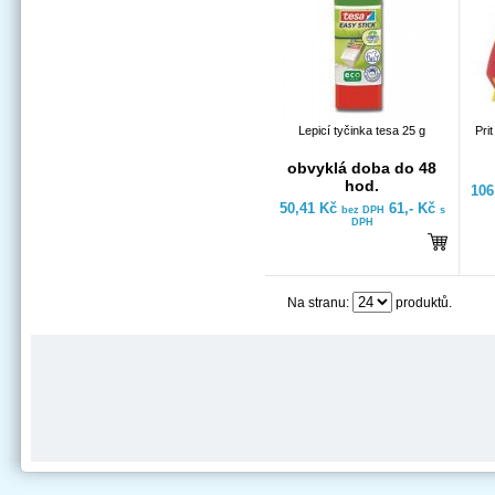
Lepicí tyčinka tesa 25 g
Pri
obvyklá doba do 48
hod.
106
50,41 Kč
61,- Kč
bez DPH
s
DPH
Na stranu:
produktů.