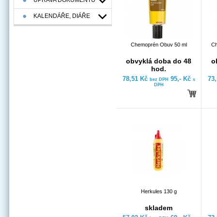
ÚPRAVA DOKUMENTŮ
KALENDÁŘE, DIÁŘE
Chemoprén Obuv 50 ml
Ch
obvyklá doba do 48
o
hod.
78,51 Kč
95,- Kč
73
bez DPH
s
DPH
Herkules 130 g
skladem