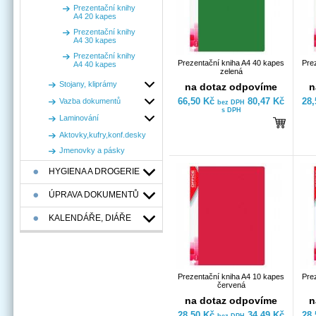
Prezentační knihy
A4 20 kapes
Prezentační knihy
A4 30 kapes
Prezentační knihy
Prezentační kniha A4 40 kapes
Pre
A4 40 kapes
zelená
Stojany, kliprámy
na dotaz odpovíme
n
66,50 Kč
80,47 Kč
28
Vazba dokumentů
bez DPH
s DPH
Laminování
Aktovky,kufry,konf.desky
Jmenovky a pásky
HYGIENA A DROGERIE
ÚPRAVA DOKUMENTŮ
KALENDÁŘE, DIÁŘE
Prezentační kniha A4 10 kapes
Pre
červená
na dotaz odpovíme
n
28,50 Kč
34,49 Kč
28