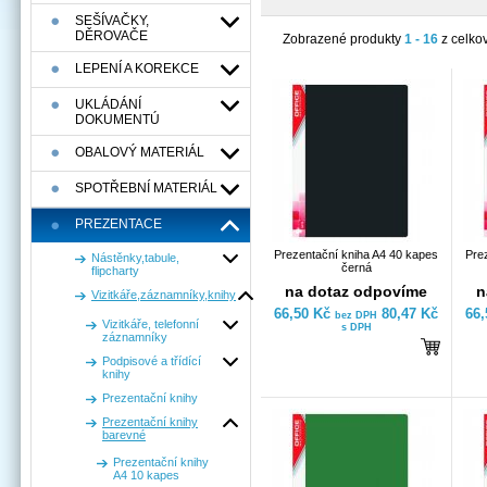
SEŠÍVAČKY,
DĚROVAČE
Zobrazené produkty
1 - 16
z celko
LEPENÍ A KOREKCE
UKLÁDÁNÍ
DOKUMENTÚ
OBALOVÝ MATERIÁL
SPOTŘEBNÍ MATERIÁL
PREZENTACE
Prezentační kniha A4 40 kapes
Pre
Nástěnky,tabule,
černá
flipcharty
na dotaz odpovíme
n
Vizitkáře,záznamníky,knihy
66,50 Kč
80,47 Kč
66
bez DPH
Vizitkáře, telefonní
s DPH
záznamníky
Podpisové a třídící
knihy
Prezentační knihy
Prezentační knihy
barevné
Prezentační knihy
A4 10 kapes