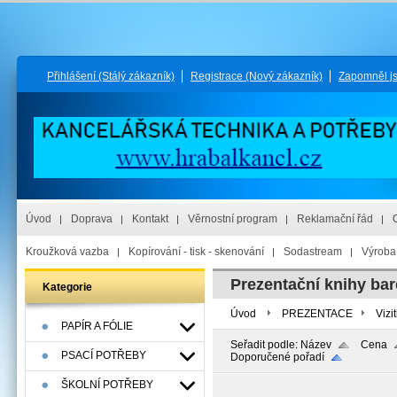
Přihlášení
(Stálý zákazník)
Registrace
(Nový zákazník)
Zapomněl j
Úvod
Doprava
Kontakt
Věrnostní program
Reklamační řád
Kroužková vazba
Kopírování - tisk - skenování
Sodastream
Výroba 
Prezentační knihy ba
Kategorie
Úvod
PREZENTACE
Vizi
PAPÍR A FÓLIE
Seřadit podle:
Název
Cena
PSACÍ POTŘEBY
Doporučené pořadí
ŠKOLNÍ POTŘEBY