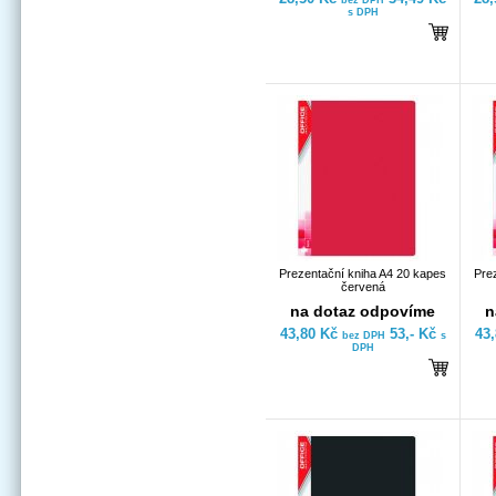
bez DPH
s DPH
Prezentační kniha A4 20 kapes
Pre
červená
na dotaz odpovíme
n
43,80 Kč
53,- Kč
43
bez DPH
s
DPH