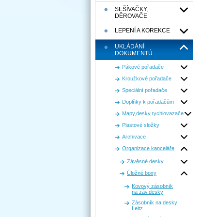
SEŠÍVAČKY,
DĚROVAČE
LEPENÍ A KOREKCE
UKLÁDÁNÍ
DOKUMENTÚ
Pákové pořadače
Kroužkové pořadače
Speciální pořadače
Doplňky k pořadačům
Mapy,desky,rychlovazače
Plastové složky
Archivace
Organizace kanceláře
Závěsné desky
Úložné boxy
Kovový zásobník
na záv.desky
Zásobník na desky
Leitz