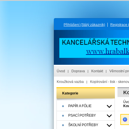
Přihlášení
(Stálý zákazník)
Registrace
Úvod
Doprava
Kontakt
Věrnostní p
Kroužková vazba
Kopírování - tisk - skeno
Ko
Kategorie
Úv
PAPÍR A FÓLIE
Kov
PSACÍ POTŘEBY
ŠKOLNÍ POTŘEBY