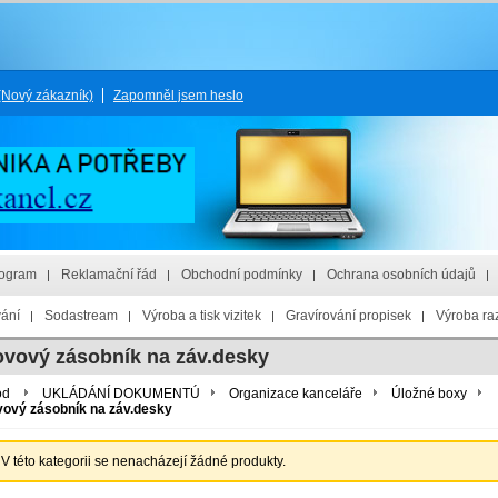
(Nový zákazník)
Zapomněl jsem heslo
rogram
Reklamační řád
Obchodní podmínky
Ochrana osobních údajů
vání
Sodastream
Výroba a tisk vizitek
Gravírování propisek
Výroba raz
vový zásobník na záv.desky
od
UKLÁDÁNÍ DOKUMENTÚ
Organizace kanceláře
Úložné boxy
ový zásobník na záv.desky
V této kategorii se nenacházejí žádné produkty.