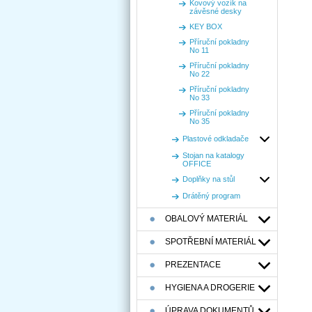
Kovový vozík na
závěsné desky
KEY BOX
Příruční pokladny
No 11
Příruční pokladny
No 22
Příruční pokladny
No 33
Příruční pokladny
No 35
Plastové odkladače
Stojan na katalogy
OFFICE
Doplňky na stůl
Drátěný program
OBALOVÝ MATERIÁL
SPOTŘEBNÍ MATERIÁL
PREZENTACE
HYGIENA A DROGERIE
ÚPRAVA DOKUMENTŮ