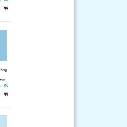
eberg
íme
,- Kč