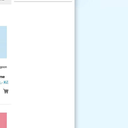
agoon
íme
,- Kč