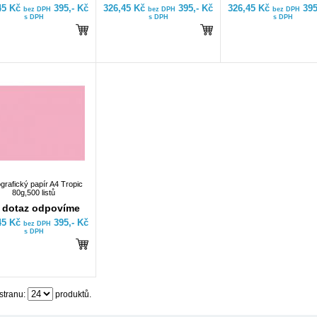
45 Kč
395,- Kč
326,45 Kč
395,- Kč
326,45 Kč
395
bez DPH
bez DPH
bez DPH
s DPH
s DPH
s DPH
grafický papír A4 Tropic
80g,500 listů
 dotaz odpovíme
45 Kč
395,- Kč
bez DPH
s DPH
stranu:
produktů.