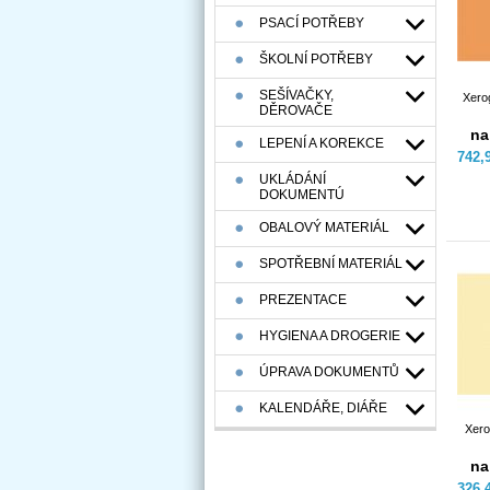
PSACÍ POTŘEBY
ŠKOLNÍ POTŘEBY
SEŠÍVAČKY,
Xero
DĚROVAČE
na
LEPENÍ A KOREKCE
742,
UKLÁDÁNÍ
DOKUMENTÚ
OBALOVÝ MATERIÁL
SPOTŘEBNÍ MATERIÁL
PREZENTACE
HYGIENA A DROGERIE
ÚPRAVA DOKUMENTŮ
KALENDÁŘE, DIÁŘE
Xero
na
326,