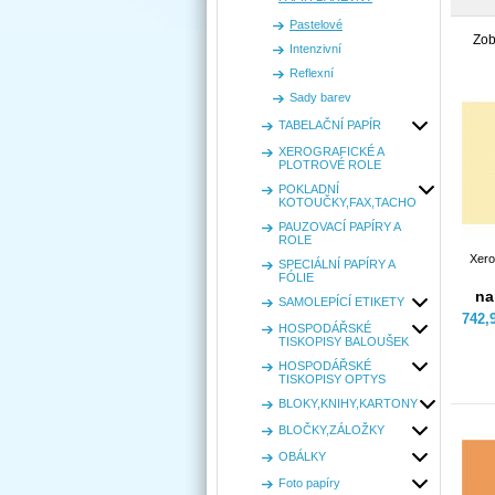
Pastelové
Zob
Intenzivní
Reflexní
Sady barev
TABELAČNÍ PAPÍR
XEROGRAFICKÉ A
PLOTROVÉ ROLE
POKLADNÍ
KOTOUČKY,FAX,TACHO
PAUZOVACÍ PAPÍRY A
ROLE
Xero
SPECIÁLNÍ PAPÍRY A
FÓLIE
na
SAMOLEPÍCÍ ETIKETY
742,
HOSPODÁŘSKÉ
TISKOPISY BALOUŠEK
HOSPODÁŘSKÉ
TISKOPISY OPTYS
BLOKY,KNIHY,KARTONY
BLOČKY,ZÁLOŽKY
OBÁLKY
Foto papíry