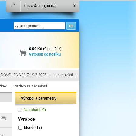
0 položek
(0,00 Kč)
0,00 Kč
(0 položek)
vstoupit do košíku
DOVOLENÁ 11.7-19.7 2026
Laminování
ítek
Razítko za pár minut
Výrobci a parametry
Na skladě
(0)
Výrobce
Mondi
(19)
nka