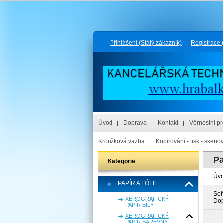
Přihlášení
(Stálý zákazník)
Registrace
Úvod
Doprava
Kontakt
Věrnostní p
Kroužková vazba
Kopírování - tisk - skeno
Pa
Kategorie
Úv
PAPÍR A FÓLIE
Seř
XEROGRAFICKÝ
Dop
PAPÍR BÍLÝ
XEROGRAFICKÝ
PAPÍR BAREVNÝ