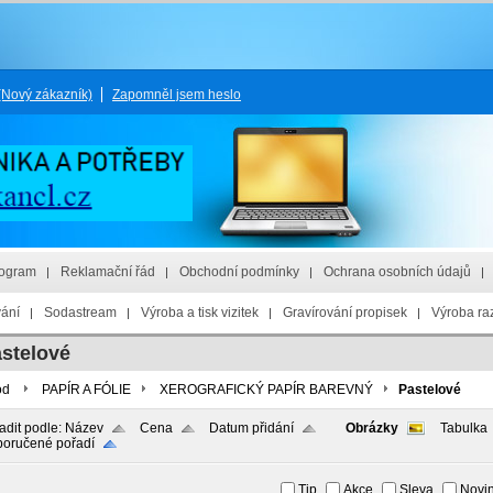
(Nový zákazník)
Zapomněl jsem heslo
rogram
Reklamační řád
Obchodní podmínky
Ochrana osobních údajů
vání
Sodastream
Výroba a tisk vizitek
Gravírování propisek
Výroba raz
stelové
od
PAPÍR A FÓLIE
XEROGRAFICKÝ PAPÍR BAREVNÝ
Pastelové
adit podle:
Název
Cena
Datum přidání
Obrázky
Tabulka
oručené pořadí
Tip
Akce
Sleva
Novi