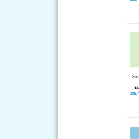
Xero
na
326,