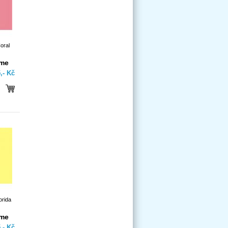
oral
íme
,- Kč
orida
íme
,- Kč