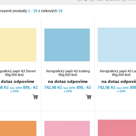
razené produkty
1 - 19
z celkových
19
grafický papír A3 Desert
Xerografický papír A3 Iceberg
Xerografický papír A3 L
80g,500 listů
80g,500 listů
80g,500 listů
 dotaz odpovíme
na dotaz odpovíme
na dotaz odpov
98 Kč
899,- Kč
742,98 Kč
899,- Kč
742,98 Kč
899
bez DPH
bez DPH
bez DPH
s DPH
s DPH
s DPH