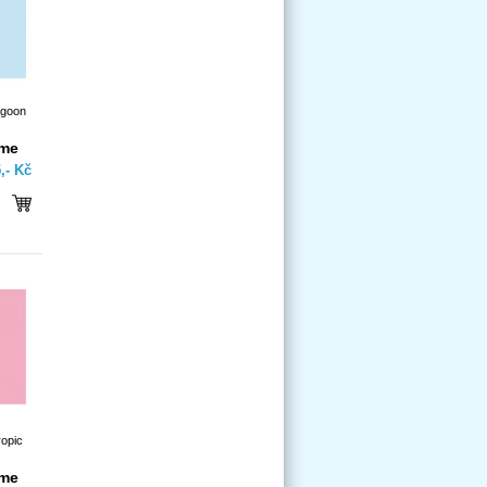
agoon
íme
,- Kč
ropic
íme