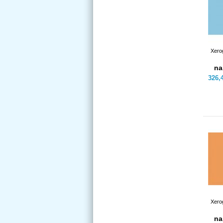
Xerog
na
326,
Xero
na