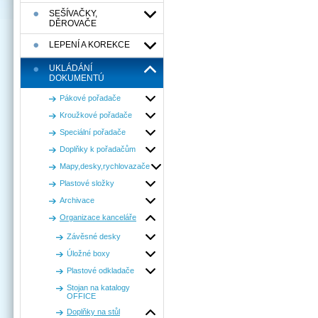
SEŠÍVAČKY,
DĚROVAČE
LEPENÍ A KOREKCE
UKLÁDÁNÍ
DOKUMENTÚ
Pákové pořadače
Kroužkové pořadače
Speciální pořadače
Doplňky k pořadačům
Mapy,desky,rychlovazače
Plastové složky
Archivace
Organizace kanceláře
Závěsné desky
Úložné boxy
Plastové odkladače
Stojan na katalogy
OFFICE
Doplňky na stůl