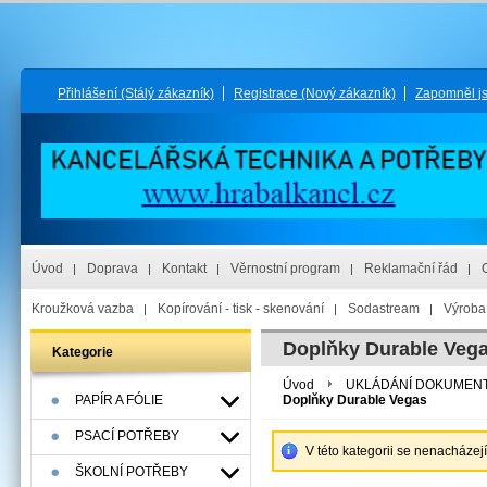
Přihlášení
(Stálý zákazník)
Registrace
(Nový zákazník)
Zapomněl j
Úvod
Doprava
Kontakt
Věrnostní program
Reklamační řád
Kroužková vazba
Kopírování - tisk - skenování
Sodastream
Výroba 
Doplňky Durable Veg
Kategorie
Úvod
UKLÁDÁNÍ DOKUMEN
PAPÍR A FÓLIE
Doplňky Durable Vegas
PSACÍ POTŘEBY
V této kategorii se nenacházej
ŠKOLNÍ POTŘEBY