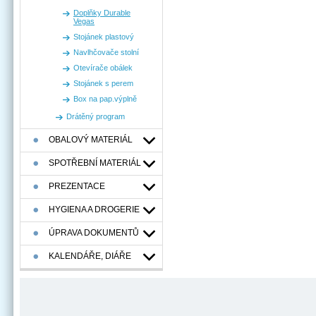
Doplňky Durable
Vegas
Stojánek plastový
Navlhčovače stolní
Otevírače obálek
Stojánek s perem
Box na pap.výplně
Drátěný program
OBALOVÝ MATERIÁL
SPOTŘEBNÍ MATERIÁL
PREZENTACE
HYGIENA A DROGERIE
ÚPRAVA DOKUMENTŮ
KALENDÁŘE, DIÁŘE