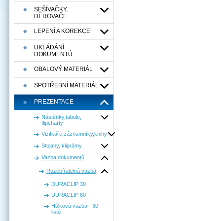
SEŠÍVAČKY,
DĚROVAČE
LEPENÍ A KOREKCE
UKLÁDÁNÍ
DOKUMENTÚ
OBALOVÝ MATERIÁL
SPOTŘEBNÍ MATERIÁL
PREZENTACE
Nástěnky,tabule,
flipcharty
Vizitkáře,záznamníky,knihy
Stojany, kliprámy
Vazba dokumentů
Rozebíratelná vazba
DURACLIP 30
DURACLIP 60
Hůlková vazba - 30
listů