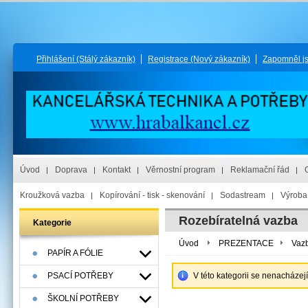
Přihlášení
(Stálý zákazník)
Registrace
(Nový zákazník)
Zapomněl j
Úvod
Doprava
Kontakt
Věrnostní program
Reklamační řád
Kroužková vazba
Kopírování - tisk - skenování
Sodastream
Výroba 
Rozebíratelná vazba
Kategorie
Úvod
PREZENTACE
Vaz
PAPÍR A FÓLIE
PSACÍ POTŘEBY
V této kategorii se nenacházej
ŠKOLNÍ POTŘEBY