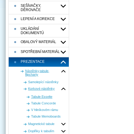
SEŠÍVAČKY,
DĚROVAČE
LEPENÍ A KOREKCE
UKLÁDÁNÍ
DOKUMENTÚ
OBALOVÝ MATERIÁL
SPOTŘEBNÍ MATERIÁL
PREZENTACE
Nástěnky,tabule,
flipcharty
Samolepící nástěnky
Korkové nástěnky
Tabule Esselte
Tabule Concorde
V hliníkovém rámu
Tabule Memoboards
Magnetické tabule
Doplňky k tabulím