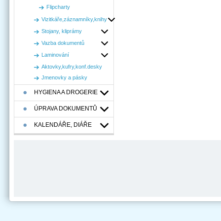
Flipcharty
Vizitkáře,záznamníky,knihy
Stojany, kliprámy
Vazba dokumentů
Laminování
Aktovky,kufry,konf.desky
Jmenovky a pásky
HYGIENA A DROGERIE
ÚPRAVA DOKUMENTŮ
KALENDÁŘE, DIÁŘE