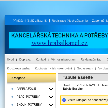
Přihlášení
(Stálý zákazník)
Registrace
(Nový zákazník)
Zapomněl j
Úvod
Doprava
Kontakt
Věrnostní program
Reklamační řád
Kroužková vazba
Kopírování - tisk - skenování
Sodastream
Výroba 
Tabule Esselte
Kategorie
Úvod
PREZENTACE
Nást
PAPÍR A FÓLIE
Tabule Esselte
PSACÍ POTŘEBY
V této kategorii se nenacházej
ŠKOLNÍ POTŘEBY