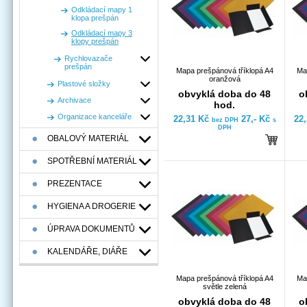
Odkládací mapy 1
klopa prešpán
Odkládací mapy 3
klopy prešpán
Rychlovazače
prešpán
Mapa prešpánová tříklopá A4
Ma
oranžová
Plastové složky
obvyklá doba do 48
o
Archivace
hod.
Organizace kanceláře
22,31 Kč
27,- Kč
22
bez DPH
s
DPH
OBALOVÝ MATERIÁL
SPOTŘEBNÍ MATERIÁL
PREZENTACE
HYGIENA A DROGERIE
ÚPRAVA DOKUMENTŮ
KALENDÁŘE, DIÁŘE
Mapa prešpánová tříklopá A4
Ma
světle zelená
obvyklá doba do 48
o