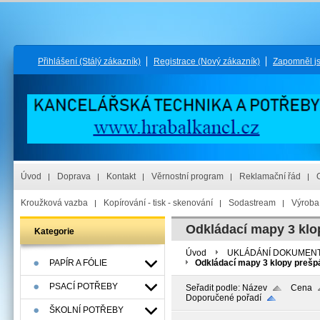
Přihlášení
(Stálý zákazník)
Registrace
(Nový zákazník)
Zapomněl j
Úvod
Doprava
Kontakt
Věrnostní program
Reklamační řád
Kroužková vazba
Kopírování - tisk - skenování
Sodastream
Výroba 
Odkládací mapy 3 klo
Kategorie
Úvod
UKLÁDÁNÍ DOKUMEN
PAPÍR A FÓLIE
Odkládací mapy 3 klopy prešp
PSACÍ POTŘEBY
Seřadit podle:
Název
Cena
Doporučené pořadí
ŠKOLNÍ POTŘEBY