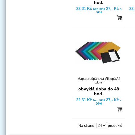
hod.
22,31 Kč
27,- Kč
22
bez DPH
s
DPH
Mapa prešpánová tříklopá A4
žlutá
obvyklá doba do 48
hod.
22,31 Kč
27,- Kč
bez DPH
s
DPH
Na stranu:
produktů.