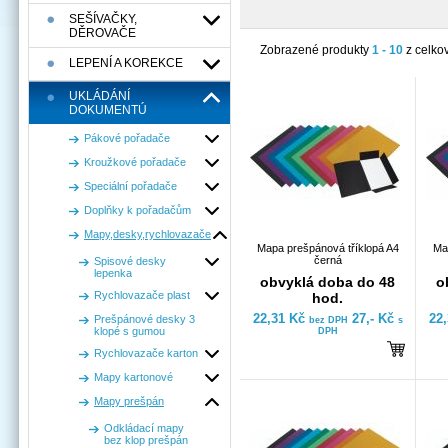
SEŠÍVAČKY,
DĚROVAČE
Zobrazené produkty
1 - 10
z celko
LEPENÍ A KOREKCE
UKLÁDÁNÍ
DOKUMENTÚ
Pákové pořadače
Kroužkové pořadače
Speciální pořadače
Doplňky k pořadačům
Mapy,desky,rychlovazače
Mapa prešpánová tříklopá A4
Ma
černá
Spisové desky
lepenka
obvyklá doba do 48
o
Rychlovazače plast
hod.
22,31 Kč
27,- Kč
22
Prešpánové desky 3
bez DPH
s
klopé s gumou
DPH
Rychlovazače karton
Mapy kartonové
Mapy prešpán
Odkládací mapy
bez klop prešpán