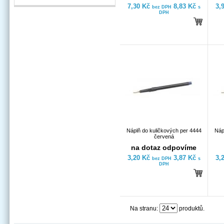
7,30 Kč
8,83 Kč
3,
bez DPH
s
DPH
Náplň do kuličkových per 4444
Náp
červená
na dotaz odpovíme
3,20 Kč
3,87 Kč
3,
bez DPH
s
DPH
Na stranu:
produktů.