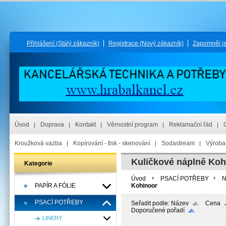
Přihlášení
(Stálý zákazník)
Registrace
(Nový zákazník)
Zapomněl j
Úvod
Doprava
Kontakt
Věrnostní program
Reklamační řád
Kroužková vazba
Kopírování - tisk - skenování
Sodastream
Výroba 
Kuličkové náplně Koh
Kategorie
Úvod
PSACÍ POTŘEBY
N
PAPÍR A FÓLIE
Kohinoor
PSACÍ POTŘEBY
Seřadit podle:
Název
Cena
Doporučené pořadí
LINERY