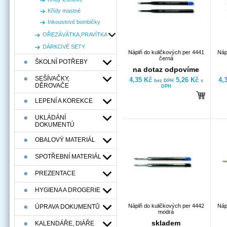
Křídy mastné
Inkoustové bombičky
OŘEZÁVÁTKA,PRAVÍTKA
DÁRKOVÉ SETY
Náplň do kuličkových per 4441
Náp
černá
ŠKOLNÍ POTŘEBY
na dotaz odpovíme
SEŠÍVAČKY,
4,35 Kč
5,26 Kč
4,
bez DPH
s
DĚROVAČE
DPH
LEPENÍ A KOREKCE
UKLÁDÁNÍ
DOKUMENTÚ
OBALOVÝ MATERIÁL
SPOTŘEBNÍ MATERIÁL
PREZENTACE
HYGIENA A DROGERIE
Náplň do kuličkových per 4442
Náp
ÚPRAVA DOKUMENTŮ
modrá
skladem
KALENDÁŘE, DIÁŘE