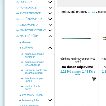
ROLLERY
POPISOVAČE
Zobrazené produkty
1 - 12
z celko
ZVÝRAZŇOVAČE
KULIČKOVÁ PERA
GELOVÁ PERA
MIKROTUŽKY,TUŽKY
NÁPLNĚ,KŘÍDY
Gelové
Kuličkové
Kuličkové náplně
Kohinoor
Náplň do kuličkových per 4401
Náp
modrá
Kuličkové náplně
Ico,Concorde
na dotaz odpovíme
n
Náhradní náplň pro
1,22 Kč
1,48 Kč
1,
bez DPH
s
keramická pera
DPH
Kuličkové náplně
Spoko
Náplně Jumbo
Kores
Pro rollery Frixion
Mikrotuhy,tuhy
Křídy lesnické