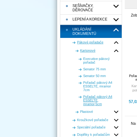
SEŠÍVAČKY,
DĚROVAČE
Zob
LEPENÍ A KOREKCE
UKLÁDÁNÍ
DOKUMENTÚ
Pákové pořadače
Kartonové
Executive pákový
pořadač
Senator 75 mm
Senator 50 mm
Pořa
Pořadač pákový A4
Kar
ESSELTE, mramor
7cm
po
papíre
Pořadač pákový A4
čer
ESSELTE,
57,
hřb
mramor,5cm
Plastové
mec
drží
Kroužkové pořadače
kovov
Na 
život
Speciální pořadače
hřbe
A4 ka
Doplňky k pořadačům