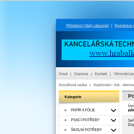
Přihlášení
(Stálý zákazník)
Registrace
Úvod
Doprava
Kontakt
Věrnostní p
Kroužková vazba
Kopírování - tisk - skeno
Po
Kategorie
Úv
PAPÍR A FÓLIE
pá
PSACÍ POTŘEBY
Seř
Dop
ŠKOLNÍ POTŘEBY