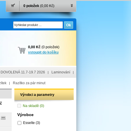
0 položek
(0,00 Kč)
0,00 Kč
(0 položek)
vstoupit do košíku
DOVOLENÁ 11.7-19.7 2026
Laminování
ítek
Razítko za pár minut
Výrobci a parametry
ač
Na skladě
(0)
Výrobce
Esselte
(3)