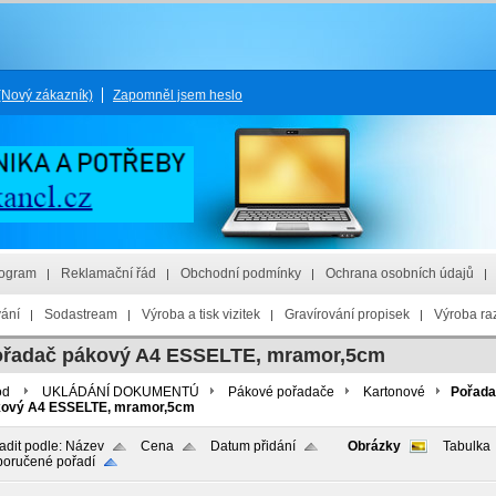
(Nový zákazník)
Zapomněl jsem heslo
rogram
Reklamační řád
Obchodní podmínky
Ochrana osobních údajů
vání
Sodastream
Výroba a tisk vizitek
Gravírování propisek
Výroba raz
řadač pákový A4 ESSELTE, mramor,5cm
od
UKLÁDÁNÍ DOKUMENTÚ
Pákové pořadače
Kartonové
Pořad
kový A4 ESSELTE, mramor,5cm
adit podle:
Název
Cena
Datum přidání
Obrázky
Tabulka
oručené pořadí