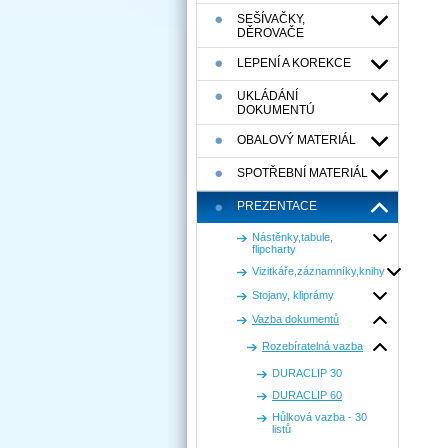
SEŠÍVAČKY,
DĚROVAČE
LEPENÍ A KOREKCE
UKLÁDÁNÍ
DOKUMENTÚ
OBALOVÝ MATERIÁL
SPOTŘEBNÍ MATERIÁL
PREZENTACE
Nástěnky,tabule,
flipcharty
Vizitkáře,záznamníky,knihy
Stojany, kliprámy
Vazba dokumentů
Rozebíratelná vazba
DURACLIP 30
DURACLIP 60
Hůlková vazba - 30
listů