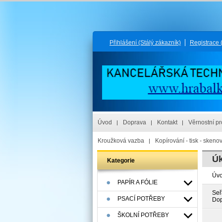
Přihlášení
(Stálý zákazník)
Registrace
Úvod
Doprava
Kontakt
Věrnostní p
Kroužková vazba
Kopírování - tisk - skeno
Úk
Kategorie
Úv
PAPÍR A FÓLIE
Seř
PSACÍ POTŘEBY
Dop
ŠKOLNÍ POTŘEBY