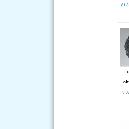
81,
D
ob
9,0