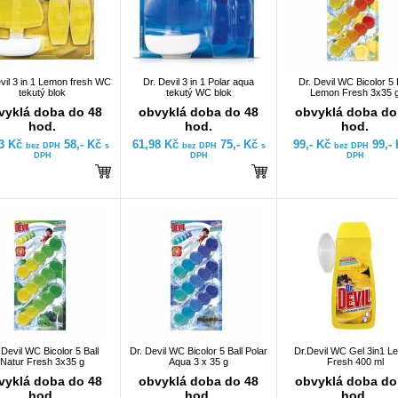
vil 3 in 1 Lemon fresh WC
Dr. Devil 3 in 1 Polar aqua
Dr. Devil WC Bicolor 5 
tekutý blok
tekutý WC blok
Lemon Fresh 3x35 
vyklá doba do 48
obvyklá doba do 48
obvyklá doba do
hod.
hod.
hod.
93 Kč
58,- Kč
61,98 Kč
75,- Kč
99,- Kč
99,-
bez DPH
s
bez DPH
s
bez DPH
DPH
DPH
DPH
 Devil WC Bicolor 5 Ball
Dr. Devil WC Bicolor 5 Ball Polar
Dr.Devil WC Gel 3in1 L
Natur Fresh 3x35 g
Aqua 3 x 35 g
Fresh 400 ml
vyklá doba do 48
obvyklá doba do 48
obvyklá doba do
hod.
hod.
hod.