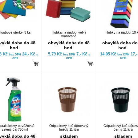
Houbové utěrky, 3 ks
Hubka na nádobí velká
Hubky na nádobí 10 
tvarovaná
vyklá doba do 48
obvyklá doba do 48
obvyklá doba do
hod.
hod.
hod.
83 Kč
24,- Kč
5,79 Kč
7,- Kč
14,05 Kč
17,
bez DPH
s
bez DPH
s
bez DPH
DPH
DPH
DPH
stal olejový osvěžovač
Odpadkový koš děrovaný
Odpadkový koš děrov
zelený čaj 750 ml
hnědý 11 litrů
černý 11 litrů
vyklá doba do 48
skladem
skladem