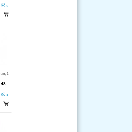
- Kč
s
 cm, 1
 48
- Kč
s