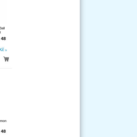
Ball
g
 48
 Kč
s
emon
 48