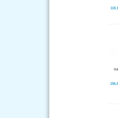
118,
Od
106,