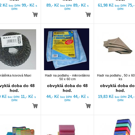
82 Kč
99,- Kč
89,- Kč
89,- Kč
61,98 Kč
75,
bez DPH
s
bez DPH
s
bez DPH
DPH
DPH
DPH
rátěnka kovová Maxi
Hadr na podlahu - mikrovlákno
Hadr na podlahu , 50 x 60
50 x 60 cm
ks
vyklá doba do 48
obvyklá doba do 48
obvyklá doba do
hod.
hod.
hod.
9 Kč
11,- Kč
44,- Kč
44,- Kč
19,83 Kč
24,
bez DPH
s
bez DPH
s
bez DPH
DPH
DPH
DPH