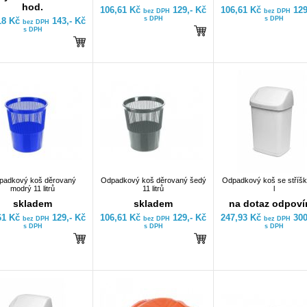
hod.
106,61 Kč
129,- Kč
106,61 Kč
129
bez DPH
bez DPH
s DPH
s DPH
18 Kč
143,- Kč
bez DPH
s DPH
padkový koš děrovaný
Odpadkový koš děrovaný šedý
Odpadkový koš se stříš
modrý 11 litrů
11 litrů
l
skladem
skladem
na dotaz odpov
61 Kč
129,- Kč
106,61 Kč
129,- Kč
247,93 Kč
300
bez DPH
bez DPH
bez DPH
s DPH
s DPH
s DPH