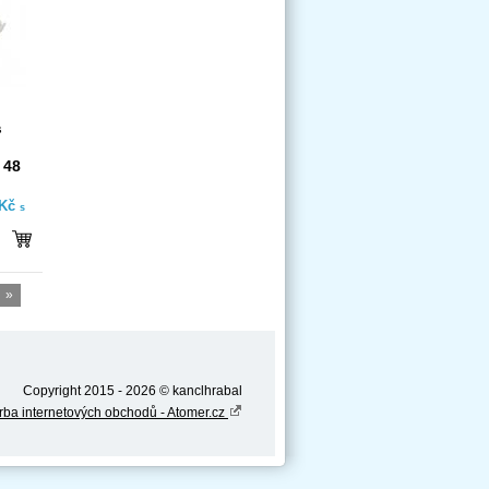
s
 48
 Kč
s
»
Copyright 2015 - 2026 © kanclhrabal
rba internetových obchodů - Atomer.cz