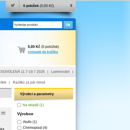
0 položek
(0,00 Kč)
0,00 Kč
(0 položek)
vstoupit do košíku
DOVOLENÁ 11.7-19.7 2026
Laminování
ítek
Razítko za pár minut
Výrobci a parametry
Na skladě
(1)
Výrobce
Alufix
(1)
Chemoplast
(4)
nka