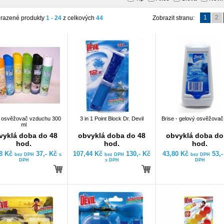
1
2
razené produkty
1 - 24
z celkových
44
Zobrazit stranu:
1 osvěžovač vzduchu 300
3 in 1 Point Block Dr. Devil
Brise - gelový osvěžovač
ml
vyklá doba do 48
obvyklá doba do 48
obvyklá doba do
hod.
hod.
hod.
58 Kč
37,- Kč
107,44 Kč
130,- Kč
43,80 Kč
53,
bez DPH
s
bez DPH
bez DPH
DPH
s DPH
DPH