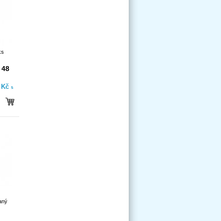
ks
 48
- Kč
s
aný