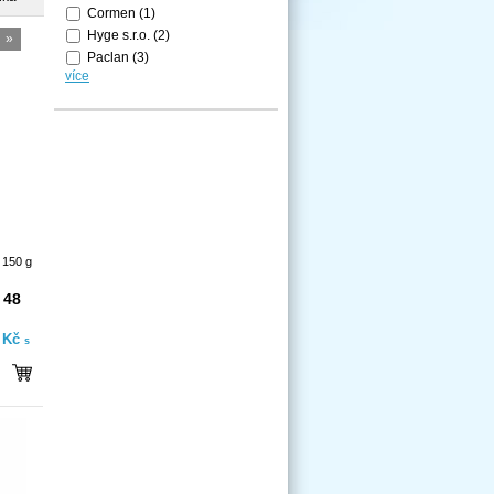
Cormen
(1)
Hyge s.r.o.
(2)
»
Paclan
(3)
více
 150 g
 48
- Kč
s