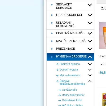
SEŠÍVAČKY,
DĚROVAČE
Zob
LEPENÍ A KOREKCE
UKLÁDÁNÍ
DOKUMENTÚ
OBALOVÝ MATERIÁL
SPOTŘEBNÍ MATERIÁL
PREZENTACE
3 in 
HYGIENA A DROGERIE
ob
Papírová hygiena
Osobní hygiena
30,
Mytí a desinfekce
Úklidové
pomůcky,osvěžovače
Osvěžovače
Hadry,hubky,utěrky
Odpadkové koše
WC bloky, závěsy,