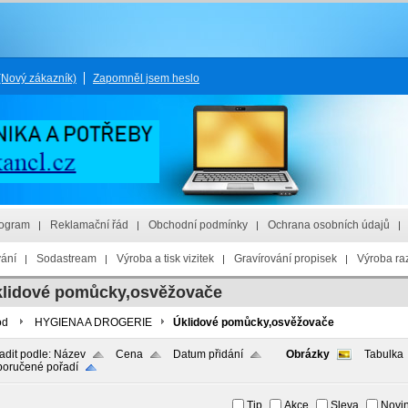
(Nový zákazník)
Zapomněl jsem heslo
rogram
Reklamační řád
Obchodní podmínky
Ochrana osobních údajů
vání
Sodastream
Výroba a tisk vizitek
Gravírování propisek
Výroba raz
lidové pomůcky,osvěžovače
od
HYGIENA A DROGERIE
Úklidové pomůcky,osvěžovače
adit podle:
Název
Cena
Datum přidání
Obrázky
Tabulka
oručené pořadí
Tip
Akce
Sleva
Novi