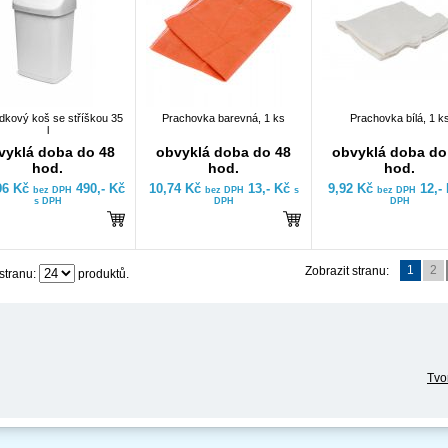
kový koš se stříškou 35
Prachovka barevná, 1 ks
Prachovka bílá, 1 k
l
vyklá doba do 48
obvyklá doba do 48
obvyklá doba do
hod.
hod.
hod.
96 Kč
490,- Kč
10,74 Kč
13,- Kč
9,92 Kč
12,-
bez DPH
bez DPH
s
bez DPH
s DPH
DPH
DPH
1
2
Zobrazit stranu:
stranu:
produktů.
Tvo