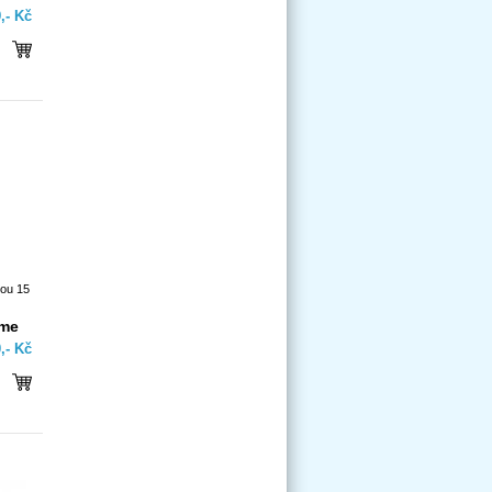
,- Kč
kou 15
íme
,- Kč