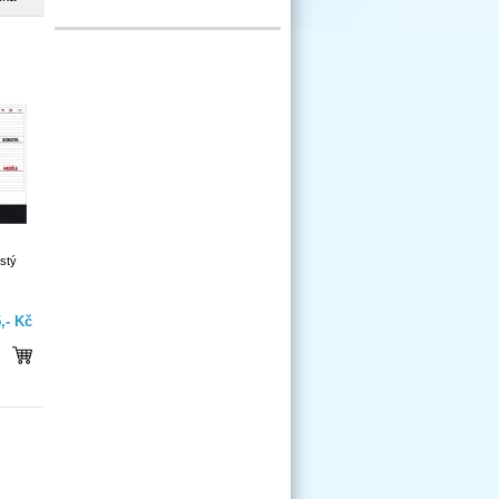
istý
,- Kč