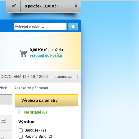
0 položek
(0,00 Kč)
0,00 Kč
(0 položek)
vstoupit do košíku
DOVOLENÁ 11.7-19.7 2026
Laminování
ítek
Razítko za pár minut
Výrobci a parametry
Na skladě
(0)
Výrobce
Baloušek
(2)
Papírny Brno
(2)
nka