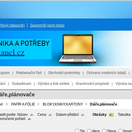
(Nový zákazník)
Zapomněl jsem heslo
rogram
Reklamační řád
Obchodní podmínky
Ochrana osobních údajů
vání
Sodastream
Výroba a tisk vizitek
Gravírování propisek
Výroba raz
áře,plánovače
od
PAPÍR A FÓLIE
BLOKY,KNIHY,KARTONY
Diáře,plánovače
adit podle:
Název
Cena
Datum přidání
Obrázky
Tabulka
oručené pořadí
Tip
Akce
Sleva
Novi