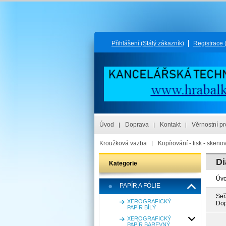
Přihlášení
(Stálý zákazník)
Registrace
Úvod
Doprava
Kontakt
Věrnostní p
Kroužková vazba
Kopírování - tisk - skeno
Di
Kategorie
Úv
PAPÍR A FÓLIE
Seř
XEROGRAFICKÝ
Dop
PAPÍR BÍLÝ
XEROGRAFICKÝ
PAPÍR BAREVNÝ