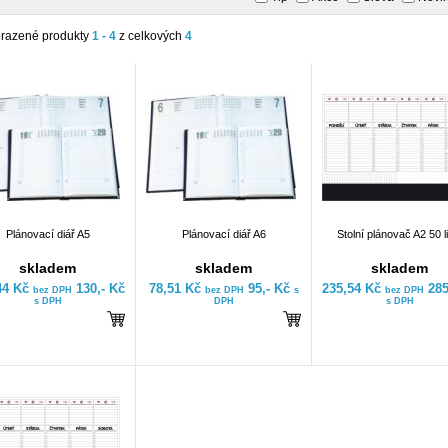
razené produkty
1 - 4
z celkových
4
Plánovací diář A5
Plánovací diář A6
Stolní plánovač A2 50 l
skladem
skladem
skladem
44 Kč
130,- Kč
78,51 Kč
95,- Kč
235,54 Kč
285
bez DPH
bez DPH
s
bez DPH
s DPH
DPH
s DPH