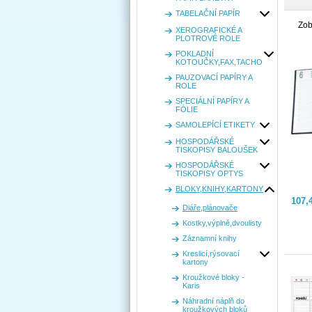
TABELAČNÍ PAPÍR
Zob
XEROGRAFICKÉ A
PLOTROVÉ ROLE
POKLADNÍ
KOTOUČKY,FAX,TACHO
PAUZOVACÍ PAPÍRY A
ROLE
SPECIÁLNÍ PAPÍRY A
FÓLIE
SAMOLEPÍCÍ ETIKETY
HOSPODÁŘSKÉ
TISKOPISY BALOUŠEK
HOSPODÁŘSKÉ
TISKOPISY OPTYS
BLOKY,KNIHY,KARTONY
107,
Diáře,plánovače
Kostky,výplně,dvoulisty
Záznamní knihy
Kreslicí,rýsovací
kartony
Kroužkové bloky -
Karis
Náhradní náplň do
kroužkových bloků