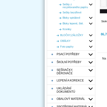
Sešity z
recyklovaného papíru
Sešity bezdřevé
Bloky spirálové
Stol
Bloky lepené, šité.
Kroniky
86,
BLOČKY,ZÁLOŽKY
OBÁLKY
Foto papíry
PSACÍ POTŘEBY
Na 
ŠKOLNÍ POTŘEBY
SEŠÍVAČKY,
DĚROVAČE
LEPENÍ A KOREKCE
UKLÁDÁNÍ
DOKUMENTÚ
OBALOVÝ MATERIÁL
SPOTŘEBNÍ MATERIÁL