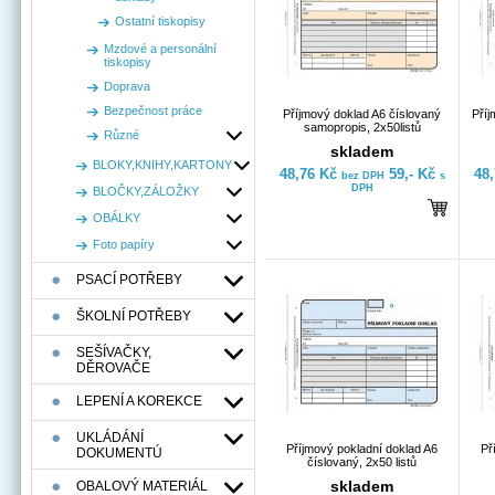
Ostatní tiskopisy
Mzdové a personální
tiskopisy
Doprava
Bezpečnost práce
Příjmový doklad A6 číslovaný
Pří
samopropis, 2x50listů
Různé
skladem
BLOKY,KNIHY,KARTONY
48,76 Kč
59,- Kč
48
bez DPH
s
DPH
BLOČKY,ZÁLOŽKY
OBÁLKY
Foto papíry
PSACÍ POTŘEBY
ŠKOLNÍ POTŘEBY
SEŠÍVAČKY,
DĚROVAČE
LEPENÍ A KOREKCE
UKLÁDÁNÍ
Příjmový pokladní doklad A6
Př
DOKUMENTÚ
číslovaný, 2x50 listů
skladem
OBALOVÝ MATERIÁL