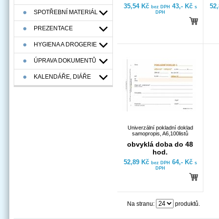
35,54 Kč
43,- Kč
52
bez DPH
s
SPOTŘEBNÍ MATERIÁL
DPH
PREZENTACE
HYGIENA A DROGERIE
ÚPRAVA DOKUMENTŮ
KALENDÁŘE, DIÁŘE
Univerzální pokladní doklad
samopropis, A6,100listů
obvyklá doba do 48
hod.
52,89 Kč
64,- Kč
bez DPH
s
DPH
Na stranu:
produktů.