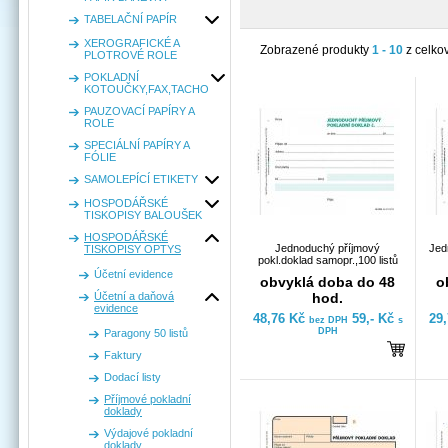
TABELAČNÍ PAPÍR
XEROGRAFICKÉ A
Zobrazené produkty
1 - 10
z celko
PLOTROVÉ ROLE
POKLADNÍ
KOTOUČKY,FAX,TACHO
PAUZOVACÍ PAPÍRY A
ROLE
SPECIÁLNÍ PAPÍRY A
FÓLIE
SAMOLEPÍCÍ ETIKETY
HOSPODÁŘSKÉ
TISKOPISY BALOUŠEK
HOSPODÁŘSKÉ
Jednoduchý příjmový
Jed
TISKOPISY OPTYS
pokl.doklad samopr.,100 listů
Účetní evidence
obvyklá doba do 48
o
Účetní a daňová
hod.
evidence
48,76 Kč
59,- Kč
29
bez DPH
s
DPH
Paragony 50 listů
Faktury
Dodací listy
Příjmové pokladní
doklady
Výdajové pokladní
doklady