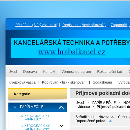
Přihlášení
(Stálý zákazník)
Registrace
(Nový zákazník)
Zapomněl j
Úvod
Doprava
Kontakt
Věrnostní program
Reklamační řád
Kroužková vazba
Kopírování - tisk - skenování
Sodastream
Výroba 
Příjmové pokladní do
Kategorie
Úvod
PAPÍR A FÓLIE
HOS
PAPÍR A FÓLIE
evidence
Příjmové pokladní d
XEROGRAFICKÝ
Seřadit podle:
Název
Cena
PAPÍR BÍLÝ
Doporučené pořadí
XEROGRAFICKÝ
PAPÍR BAREVNÝ