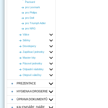
Packard
pro Lexmark
pro Philips
pro Dell
pro Triumph Adler
pro NRG
Válce
Stěrky
Developery
Zapékací jednotky
Master kity
Pásové jednotky
Odpadní nádobky
Olejové válečky
PREZENTACE
HYGIENA A DROGERIE
ÚPRAVA DOKUMENTŮ
KALENDÁŘE, DIÁŘE