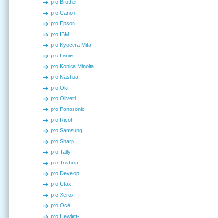
pro Brother
pro Canon
pro Epson
pro IBM
pro Kyocera Mita
pro Lanier
pro Konica Minolta
pro Nashua
pro Oki
pro Olivetti
pro Panasonic
pro Ricoh
pro Samsung
pro Sharp
pro Tally
pro Toshiba
pro Develop
pro Utax
pro Xerox
pro Océ
pro Hewlett-