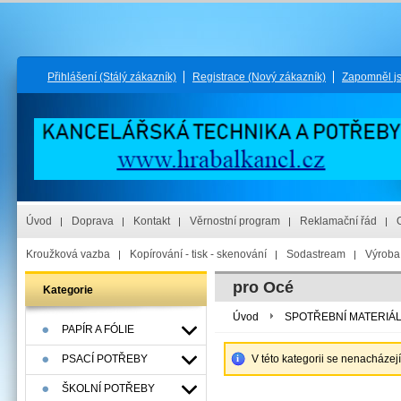
Přihlášení
(Stálý zákazník)
Registrace
(Nový zákazník)
Zapomněl j
Úvod
Doprava
Kontakt
Věrnostní program
Reklamační řád
Kroužková vazba
Kopírování - tisk - skenování
Sodastream
Výroba 
pro Océ
Kategorie
Úvod
SPOTŘEBNÍ MATERIÁ
PAPÍR A FÓLIE
PSACÍ POTŘEBY
V této kategorii se nenacházej
ŠKOLNÍ POTŘEBY