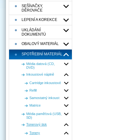
SEŠÍVAČKY,
DĚROVAČE
LEPENÍ A KOREKCE
UKLÁDÁNÍ
DOKUMENTÚ
OBALOVÝ MATERIÁL
SPOTŘEBNÍ MATERIÁL
Média datová (CD,
DVD)
Inkoustové náplně
Cartridge inkoustové
Refill
Samostatný inkoust
Matrice
Média paměťová (USB,
SD)
Tonerový tisk
Tonery