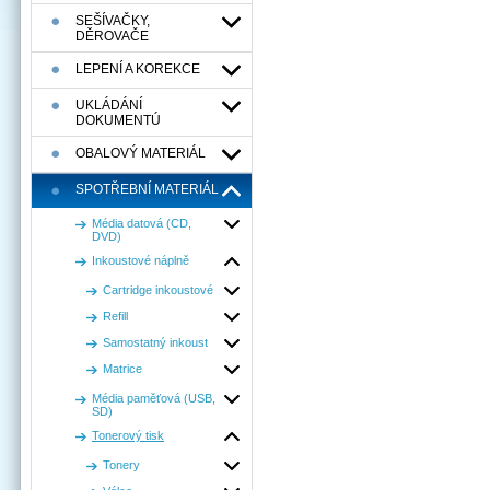
SEŠÍVAČKY,
DĚROVAČE
LEPENÍ A KOREKCE
UKLÁDÁNÍ
DOKUMENTÚ
OBALOVÝ MATERIÁL
SPOTŘEBNÍ MATERIÁL
Média datová (CD,
DVD)
Inkoustové náplně
Cartridge inkoustové
Refill
Samostatný inkoust
Matrice
Média paměťová (USB,
SD)
Tonerový tisk
Tonery