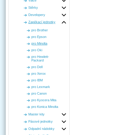
Válce
Stěrky
Developery
Zapékací jednotky
pro Brother
pro Epson
pro Minolta
pro Oki
pro Hewlett-
Packard
pro Dell
pro Xerox
pro IBM
pro Lexmark
pro Canon
pro Kyocera Mita
pro Konica Minolta
Master kity
Pásové jednotky
Odpadní nádobky