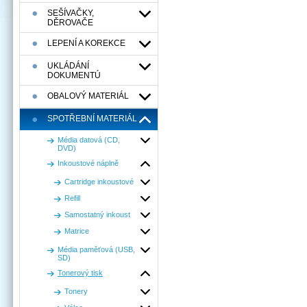
SEŠÍVAČKY,
DĚROVAČE
LEPENÍ A KOREKCE
UKLÁDÁNÍ
DOKUMENTÚ
OBALOVÝ MATERIÁL
SPOTŘEBNÍ MATERIÁL
Média datová (CD,
DVD)
Inkoustové náplně
Cartridge inkoustové
Refill
Samostatný inkoust
Matrice
Média paměťová (USB,
SD)
Tonerový tisk
Tonery