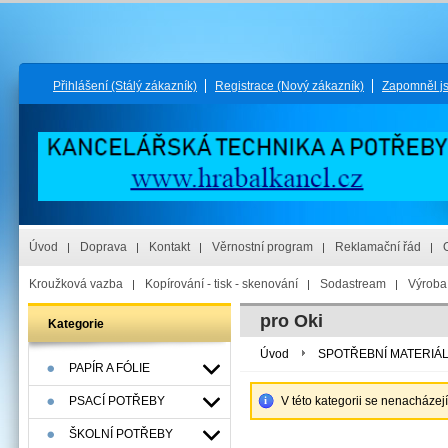
Přihlášení
(Stálý zákazník)
Registrace
(Nový zákazník)
Zapomněl j
Úvod
Doprava
Kontakt
Věrnostní program
Reklamační řád
Kroužková vazba
Kopírování - tisk - skenování
Sodastream
Výroba 
pro Oki
Kategorie
Úvod
SPOTŘEBNÍ MATERIÁ
PAPÍR A FÓLIE
PSACÍ POTŘEBY
V této kategorii se nenacházej
ŠKOLNÍ POTŘEBY