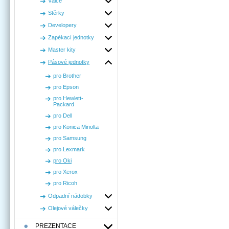
Válce
Stěrky
Developery
Zapékací jednotky
Master kity
Pásové jednotky
pro Brother
pro Epson
pro Hewlett-
Packard
pro Dell
pro Konica Minolta
pro Samsung
pro Lexmark
pro Oki
pro Xerox
pro Ricoh
Odpadní nádobky
Olejové válečky
PREZENTACE