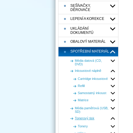
SEŠÍVAČKY,
DĚROVAČE
LEPENÍ A KOREKCE
UKLÁDÁNÍ
DOKUMENTÚ
OBALOVÝ MATERIÁL
SPOTŘEBNÍ MATERIÁL
Média datová (CD,
DVD)
Inkoustové náplně
Cartridge inkoustové
Refill
Samostatný inkoust
Matrice
Média paměťová (USB,
SD)
Tonerový tisk
Tonery