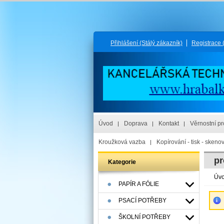
Přihlášení
(Stálý zákazník)
Registrace
Úvod
Doprava
Kontakt
Věrnostní p
Kroužková vazba
Kopírování - tisk - skeno
pr
Kategorie
Úv
PAPÍR A FÓLIE
PSACÍ POTŘEBY
ŠKOLNÍ POTŘEBY