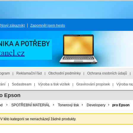
(Nový zákazník)
Zapomněl jsem heslo
rogram
Reklamační řád
Obchodní podmínky
Ochrana osobních údajů
vání
Sodastream
Výroba a tisk vizitek
Gravírování propisek
Výroba raz
o Epson
od
SPOTŘEBNÍ MATERIÁL
Tonerový tisk
Developery
pro Epson
V této kategorii se nenacházejí žádné produkty.