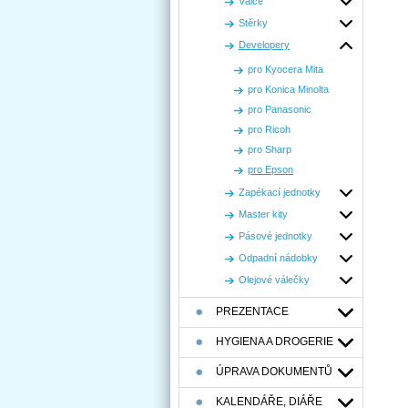
Válce
Stěrky
Developery
pro Kyocera Mita
pro Konica Minolta
pro Panasonic
pro Ricoh
pro Sharp
pro Epson
Zapékací jednotky
Master kity
Pásové jednotky
Odpadní nádobky
Olejové válečky
PREZENTACE
HYGIENA A DROGERIE
ÚPRAVA DOKUMENTŮ
KALENDÁŘE, DIÁŘE