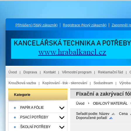
Přihlášení
(Stálý zákazník)
Registrace
(Nový zákazník)
Zapomněl j
Úvod
Doprava
Kontakt
Věrnostní program
Reklamační řád
Kroužková vazba
Kopírování - tisk - skenování
Sodastream
Výroba 
Fixační a zakrývací fó
Kategorie
Úvod
OBALOVÝ MATERIÁL
PAPÍR A FÓLIE
Seřadit podle:
Název
Cena
PSACÍ POTŘEBY
Doporučené pořadí
ŠKOLNÍ POTŘEBY