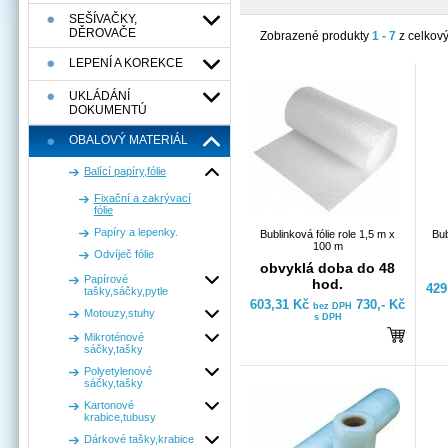
SEŠÍVAČKY,
DĚROVAČE
Zobrazené produkty
1 - 7
z celkov
LEPENÍ A KOREKCE
UKLÁDÁNÍ
DOKUMENTÚ
OBALOVÝ MATERIÁL
Balící papíry,fólie
Fixační a zakrývací
fólie
Papíry a lepenky.
Bublinková fólie role 1,5 m x
Bub
100 m
Odvíječ fólie
obvyklá doba do 48
Papírové
hod.
429
tašky,sáčky,pytle
603,31 Kč
730,- Kč
bez DPH
Motouzy,stuhy
s DPH
Mikroténové
sáčky,tašky
Polyetylenové
sáčky,tašky
Kartonové
krabice,tubusy
Dárkové tašky,krabice