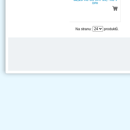
bez DPH
s
DPH
Na stranu:
produktů.