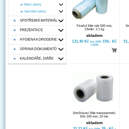
Balící pásky
Speciální pásky
SPOTŘEBNÍ MATERIÁL
Fixační fólie role 500 mm,
Sm
23mikr. 2.1 kg
PREZENTACE
skladem
HYGIENA A DROGERIE
131,40 Kč
159,- Kč
51
bez DPH
s DPH
ÚPRAVA DOKUMENTŮ
KALENDÁŘE, DIÁŘE
Smršťovací fólie transparentní,
šíře 100 mm, 23 mic
skladem
32,23 Kč
39,- Kč