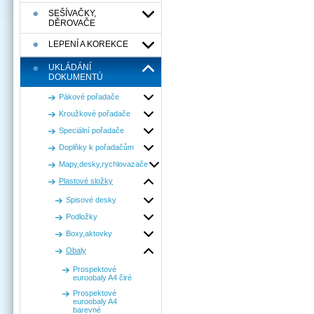
SEŠÍVAČKY,
DĚROVAČE
LEPENÍ A KOREKCE
UKLÁDÁNÍ
DOKUMENTÚ
Pákové pořadače
Kroužkové pořadače
Speciální pořadače
Doplňky k pořadačům
Mapy,desky,rychlovazače
Plastové složky
Spisové desky
Podložky
Boxy,aktovky
Obaly
Prospektové
euroobaly A4 čiré
Prospektové
euroobaly A4
barevné