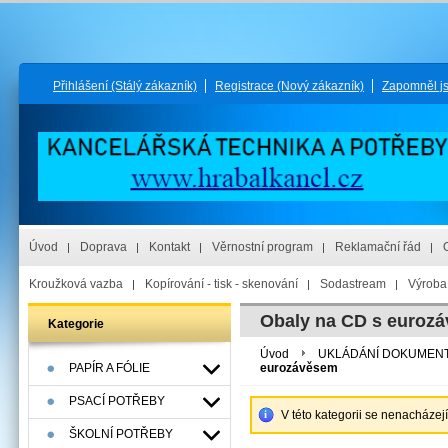
Přihlášení
(Stálý zákazník)
Registrace
(Nový zákazník)
Zapomněl j
Úvod
Doprava
Kontakt
Věrnostní program
Reklamační řád
Kroužková vazba
Kopírování - tisk - skenování
Sodastream
Výroba 
Obaly na CD s euroz
Kategorie
Úvod
UKLÁDÁNÍ DOKUMEN
PAPÍR A FÓLIE
eurozávěsem
PSACÍ POTŘEBY
V této kategorii se nenacházej
ŠKOLNÍ POTŘEBY