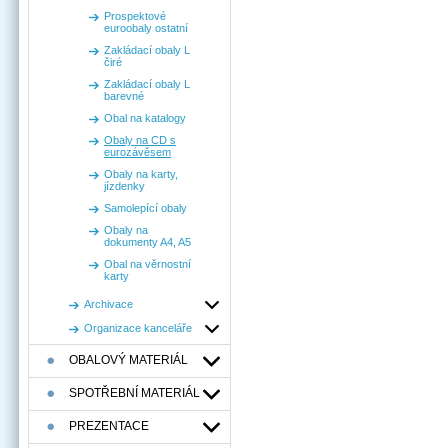
Prospektové
euroobaly ostatní
Zakládací obaly L
čiré
Zakládací obaly L
barevné
Obal na katalogy
Obaly na CD s
eurozávěsem
Obaly na karty,
jízdenky
Samolepící obaly
Obaly na
dokumenty A4, A5
Obal na věrnostní
karty
Archivace
Organizace kanceláře
OBALOVÝ MATERIÁL
SPOTŘEBNÍ MATERIÁL
PREZENTACE