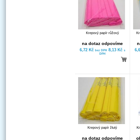
Krepový papír růžový
Kr
na dotaz odpovíme
n
6,72 Kč
8,13 Kč
6,
bez DPH
s
DPH
Krepový papír žlutý
Kr
na dotaz odpovíme
o