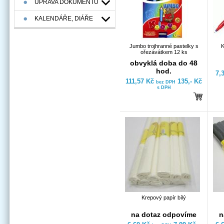
ÚPRAVA DOKUMENTŮ
KALENDÁŘE, DIÁŘE
Jumbo trojhranné pastelky s
K
ořezávátkem 12 ks
obvyklá doba do 48
hod.
7,
111,57 Kč
135,- Kč
bez DPH
s DPH
Krepový papír bílý
na dotaz odpovíme
n