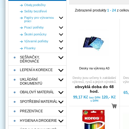
Obaly,podložky
Zobrazené produkty
1 - 24
z celko
Sešity bezdřevé
Papíry pro výtvarnou
práci
Psací potřeby
Školní pomůcky
Výtvarné potřeby
Písanky
SEŠÍVAČKY,
DĚROVAČE
Desky na výkresy A3
LEPENÍ A KOREKCE
Desky jsou určeny k zakládání
Des
UKLÁDÁNÍ
výkresů, rysů a jiných výrobků.
výkr
DOKUMENTÚ
Vyrobeny z pevné lepenky ve
Vyr
obvyklá doba do 48
formátu A3 s přidaným okrajem
for
hod.
OBALOVÝ MATERIÁL
65
pro ochranu založených
99,17 Kč
120,- Kč
výkresů. Uzavírání na gumu.
bez DPH
vý
s DPH
SPOTŘEBNÍ MATERIÁL
PREZENTACE
HYGIENA A DROGERIE