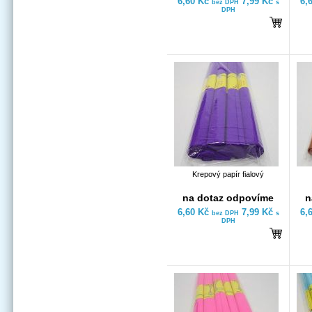
6,60 Kč
7,99 Kč
6,
bez DPH
s
DPH
Krepový papír fialový
na dotaz odpovíme
n
6,60 Kč
7,99 Kč
6,
bez DPH
s
DPH