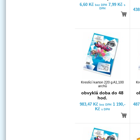
6,60 Kč
7,99 Kč
bez DPH
s
DPH
438
Kreslící karton 220 g A1,100
Kr
archů
obvyklá doba do 48
o
hod.
983,47 Kč
1 190,-
487
bez DPH
Kč
s DPH