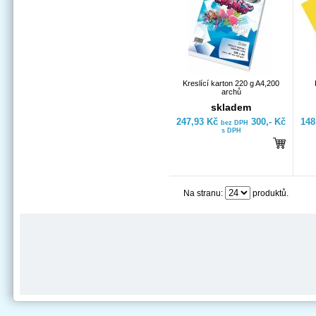
Kreslící karton 220 g A4,200
archů
skladem
247,93 Kč
300,- Kč
148
bez DPH
s DPH
Na stranu:
produktů.