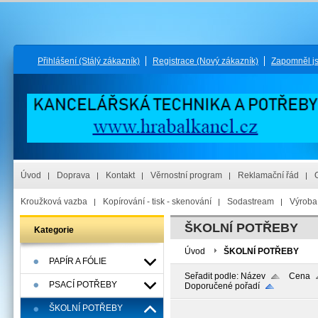
Přihlášení
(Stálý zákazník)
Registrace
(Nový zákazník)
Zapomněl j
Úvod
Doprava
Kontakt
Věrnostní program
Reklamační řád
Kroužková vazba
Kopírování - tisk - skenování
Sodastream
Výroba 
ŠKOLNÍ POTŘEBY
Kategorie
Úvod
ŠKOLNÍ POTŘEBY
PAPÍR A FÓLIE
Seřadit podle:
Název
Cena
PSACÍ POTŘEBY
Doporučené pořadí
ŠKOLNÍ POTŘEBY