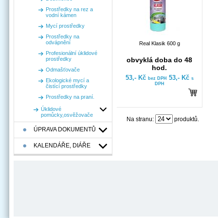
Prostředky na rez a
vodní kámen
Mycí prostředky
Prostředky na
odvápnění
Real Klasik 600 g
Profesionální úklidové
prostředky
obvyklá doba do 48
hod.
Odmašťovače
53,- Kč
53,- Kč
bez DPH
s
Ekologické mycí a
DPH
čistící prostředky
Prostředky na praní.
Úklidové
pomůcky,osvěžovače
Na stranu:
produktů.
ÚPRAVA DOKUMENTŮ
KALENDÁŘE, DIÁŘE