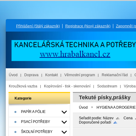
Přihlášení
(Stálý zákazník)
Registrace
(Nový zákazník)
Zapomněl j
Úvod
Doprava
Kontakt
Věrnostní program
Reklamační řád
Kroužková vazba
Kopírování - tisk - skenování
Sodastream
Výroba 
Tekuté písky,prášky
Kategorie
Úvod
HYGIENA A DROGERIE
PAPÍR A FÓLIE
Seřadit podle:
Název
Cena
PSACÍ POTŘEBY
Doporučené pořadí
ŠKOLNÍ POTŘEBY