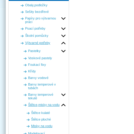
Obaly,podložky
Sešity bezdřevé
Papíry pro výtvarnou
práci
Psací potřeby
Školní pomůcky
Výtvarné potřeby
Pastelky
Voskové pastely
Foukací fixy
Křídy
Barvy vodové
Barvy temperové v
tubách
Barvy temperové
tekuté
Štětce,misky na vodu
Štětce kulaté
Štětce ploché
Misky na vodu
Modelovací