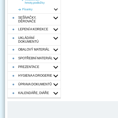
hmoty,podložky
Písanky
SEŠÍVAČKY,
DĚROVAČE
LEPENÍ A KOREKCE
UKLÁDÁNÍ
DOKUMENTÚ
OBALOVÝ MATERIÁL
SPOTŘEBNÍ MATERIÁL
PREZENTACE
HYGIENA A DROGERIE
ÚPRAVA DOKUMENTŮ
KALENDÁŘE, DIÁŘE