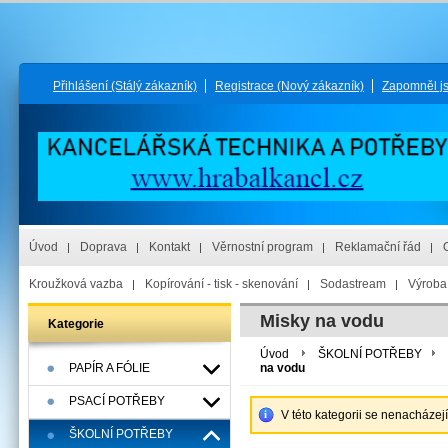
Přihlášení
(Stálý zákazník)
Registrace
(Nový zákazník)
Zapomněl j
Úvod
Doprava
Kontakt
Věrnostní program
Reklamační řád
Kroužková vazba
Kopírování - tisk - skenování
Sodastream
Výroba 
Misky na vodu
Kategorie
Úvod
ŠKOLNÍ POTŘEBY
PAPÍR A FÓLIE
na vodu
PSACÍ POTŘEBY
V této kategorii se nenacházej
ŠKOLNÍ POTŘEBY