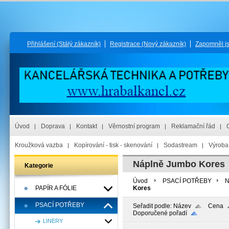
Přihlášení
(Stálý zákazník)
Registrace
(Nový zákazník)
Zapomněl j
Úvod
Doprava
Kontakt
Věrnostní program
Reklamační řád
Kroužková vazba
Kopírování - tisk - skenování
Sodastream
Výroba 
Náplně Jumbo Kores
Kategorie
Úvod
PSACÍ POTŘEBY
N
PAPÍR A FÓLIE
Kores
PSACÍ POTŘEBY
Seřadit podle:
Název
Cena
Doporučené pořadí
LINERY