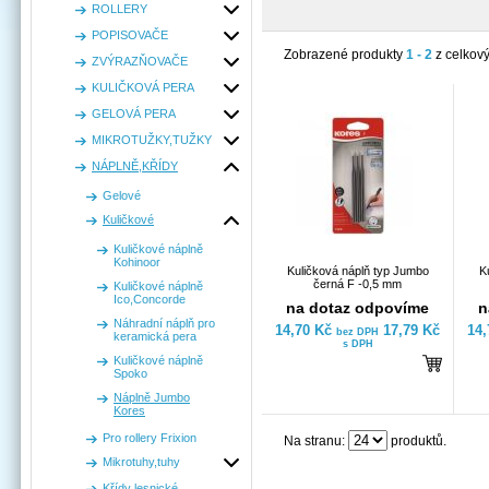
ROLLERY
POPISOVAČE
Zobrazené produkty
1 - 2
z celkov
ZVÝRAZŇOVAČE
KULIČKOVÁ PERA
GELOVÁ PERA
MIKROTUŽKY,TUŽKY
NÁPLNĚ,KŘÍDY
Gelové
Kuličkové
Kuličkové náplně
Kohinoor
Kuličková náplň typ Jumbo
K
černá F -0,5 mm
Kuličkové náplně
Ico,Concorde
na dotaz odpovíme
n
Náhradní náplň pro
14,70 Kč
17,79 Kč
14
bez DPH
keramická pera
s DPH
Kuličkové náplně
Spoko
Náplně Jumbo
Kores
Pro rollery Frixion
Na stranu:
produktů.
Mikrotuhy,tuhy
Křídy lesnické