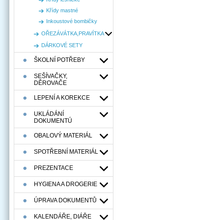
Křídy mastné
Inkoustové bombičky
OŘEZÁVÁTKA,PRAVÍTKA
DÁRKOVÉ SETY
ŠKOLNÍ POTŘEBY
SEŠÍVAČKY,
DĚROVAČE
LEPENÍ A KOREKCE
UKLÁDÁNÍ
DOKUMENTÚ
OBALOVÝ MATERIÁL
SPOTŘEBNÍ MATERIÁL
PREZENTACE
HYGIENA A DROGERIE
ÚPRAVA DOKUMENTŮ
KALENDÁŘE, DIÁŘE