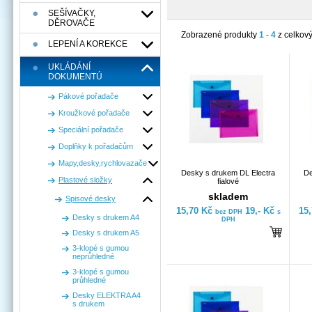
SEŠÍVAČKY,
DĚROVAČE
Zobrazené produkty
1 - 4
z celkov
LEPENÍ A KOREKCE
UKLÁDÁNÍ
DOKUMENTÚ
Pákové pořadače
Kroužkové pořadače
Speciální pořadače
Doplňky k pořadačům
Mapy,desky,rychlovazače
Desky s drukem DL Electra
De
Plastové složky
fialové
skladem
Spisové desky
15,70 Kč
19,- Kč
15
bez DPH
s
Desky s drukem A4
DPH
Desky s drukem A5
3-klopé s gumou
neprůhledné
3-klopé s gumou
průhledné
Desky ELEKTRA A4
s drukem