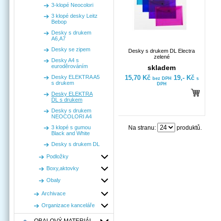
3-klopé Neocolori
3 klopé desky Leitz
Bebop
Desky s drukem
A6,A7
Desky se zipem
Desky s drukem DL Electra
zelené
Desky A4 s
euroděrováním
skladem
Desky ELEKTRA A5
15,70 Kč
19,- Kč
bez DPH
s
s drukem
DPH
Desky ELEKTRA
DL s drukem
Desky s drukem
NEOCOLORI A4
3 klopé s gumou
Na stranu:
produktů.
Black and White
Desky s drukem DL
Podložky
Boxy,aktovky
Obaly
Archivace
Organizace kanceláře