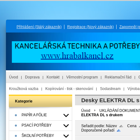
Přihlášení
(Stálý zákazník)
Registrace
(Nový zákazník)
Zapomněl j
Úvod
Doprava
Kontakt
Věrnostní program
Reklamační řád
Kroužková vazba
Kopírování - tisk - skenování
Sodastream
Výroba 
Desky ELEKTRA DL s
Kategorie
Úvod
UKLÁDÁNÍ DOKUMEN
PAPÍR A FÓLIE
ELEKTRA DL s drukem
PSACÍ POTŘEBY
Seřadit podle:
Název
Cena
Doporučené pořadí
ŠKOLNÍ POTŘEBY