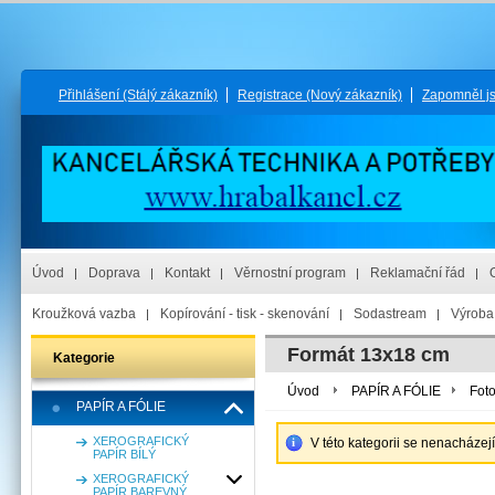
Přihlášení
(Stálý zákazník)
Registrace
(Nový zákazník)
Zapomněl j
Úvod
Doprava
Kontakt
Věrnostní program
Reklamační řád
Kroužková vazba
Kopírování - tisk - skenování
Sodastream
Výroba 
Formát 13x18 cm
Kategorie
Úvod
PAPÍR A FÓLIE
Foto
PAPÍR A FÓLIE
XEROGRAFICKÝ
V této kategorii se nenacházej
PAPÍR BÍLÝ
XEROGRAFICKÝ
PAPÍR BAREVNÝ