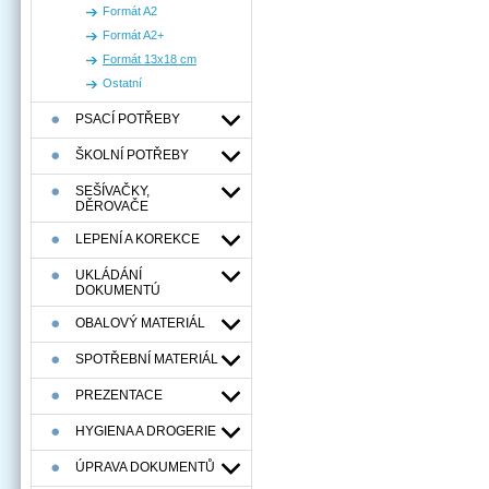
Formát A2
Formát A2+
Formát 13x18 cm
Ostatní
PSACÍ POTŘEBY
ŠKOLNÍ POTŘEBY
SEŠÍVAČKY,
DĚROVAČE
LEPENÍ A KOREKCE
UKLÁDÁNÍ
DOKUMENTÚ
OBALOVÝ MATERIÁL
SPOTŘEBNÍ MATERIÁL
PREZENTACE
HYGIENA A DROGERIE
ÚPRAVA DOKUMENTŮ