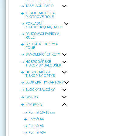
TABELAČNÍ PAPÍR
XEROGRAFICKÉ A
PLOTROVÉ ROLE
POKLADNÍ
KOTOUČKY,FAX,TACHO
PAUZOVACÍ PAPÍRY A
ROLE
SPECIÁLNÍ PAPÍRY A
FÓLIE
SAMOLEPÍCÍ ETIKETY
HOSPODÁŘSKÉ
TISKOPISY BALOUŠEK
HOSPODÁŘSKÉ
TISKOPISY OPTYS
BLOKY,KNIHY,KARTONY
BLOČKY,ZÁLOŽKY
OBÁLKY
Foto papíry
Formát 10x15 cm
Formát A4
Formát A3
Formát A3+