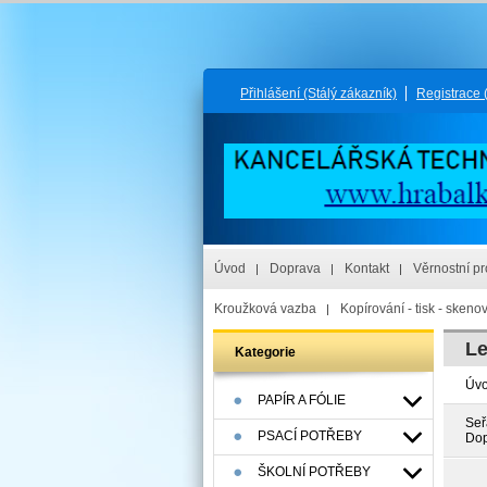
Přihlášení
(Stálý zákazník)
Registrace
Úvod
Doprava
Kontakt
Věrnostní p
Kroužková vazba
Kopírování - tisk - skeno
Le
Kategorie
Úv
PAPÍR A FÓLIE
Seř
PSACÍ POTŘEBY
Dop
ŠKOLNÍ POTŘEBY