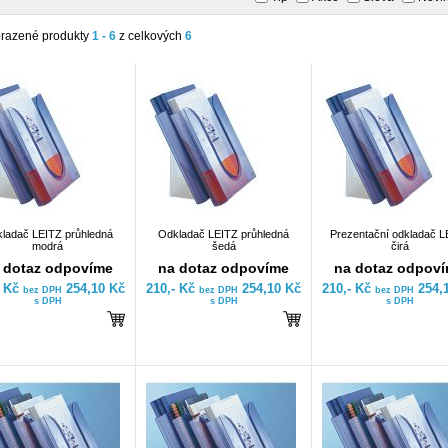
razené produkty
1 - 6
z celkových
6
ladač LEITZ průhledná
Odkladač LEITZ průhledná
Prezentační odkladač L
modrá
šedá
čirá
 dotaz odpovíme
na dotaz odpovíme
na dotaz odpov
- Kč
254,10 Kč
210,- Kč
254,10 Kč
210,- Kč
254,
bez DPH
bez DPH
bez DPH
s DPH
s DPH
s DPH