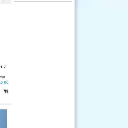
EITZ
íme
10 Kč