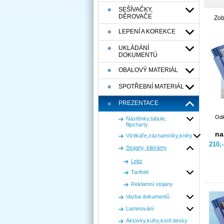
SEŠÍVAČKY,
DĚROVAČE
Zob
LEPENÍ A KOREKCE
UKLÁDÁNÍ
DOKUMENTÚ
OBALOVÝ MATERIÁL
SPOTŘEBNÍ MATERIÁL
PREZENTACE
Odk
Nástěnky,tabule,
flipcharty
na
Vizitkáře,záznamníky,knihy
210,
Stojany, kliprámy
Leitz
Tarifold
Reklamní stojany
Vazba dokumentů
Laminování
Aktovky,kufry,konf.desky