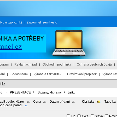
(Nový zákazník)
Zapomněl jsem heslo
rogram
Reklamační řád
Obchodní podmínky
Ochrana osobních údajů
vání
Sodastream
Výroba a tisk vizitek
Gravírování propisek
Výroba raz
itz
od
PREZENTACE
Stojany, kliprámy
Leitz
adit podle:
Název
Cena
Datum přidání
Obrázky
Tabulka
oručené pořadí
Tip
Akce
Sleva
Novi