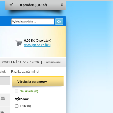
0 položek
(0,00 Kč)
0,00 Kč
(0 položek)
vstoupit do košíku
DOVOLENÁ 11.7-19.7 2026
Laminování
ítek
Razítko za pár minut
Výrobci a parametry
Na skladě
(0)
Výrobce
Leitz
(6)
nka