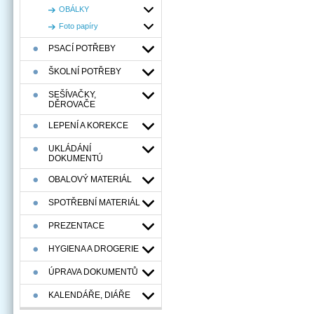
OBÁLKY
Foto papíry
PSACÍ POTŘEBY
ŠKOLNÍ POTŘEBY
SEŠÍVAČKY,
DĚROVAČE
LEPENÍ A KOREKCE
UKLÁDÁNÍ
DOKUMENTÚ
OBALOVÝ MATERIÁL
SPOTŘEBNÍ MATERIÁL
PREZENTACE
HYGIENA A DROGERIE
ÚPRAVA DOKUMENTŮ
KALENDÁŘE, DIÁŘE