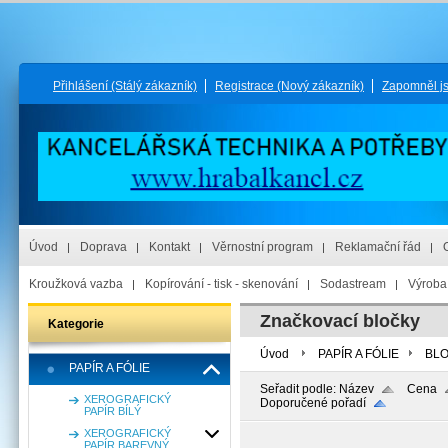
Přihlášení
(Stálý zákazník)
Registrace
(Nový zákazník)
Zapomněl j
Úvod
Doprava
Kontakt
Věrnostní program
Reklamační řád
Kroužková vazba
Kopírování - tisk - skenování
Sodastream
Výroba 
Značkovací bločky
Kategorie
Úvod
PAPÍR A FÓLIE
BLO
PAPÍR A FÓLIE
Seřadit podle:
Název
Cena
XEROGRAFICKÝ
Doporučené pořadí
PAPÍR BÍLÝ
XEROGRAFICKÝ
PAPÍR BAREVNÝ