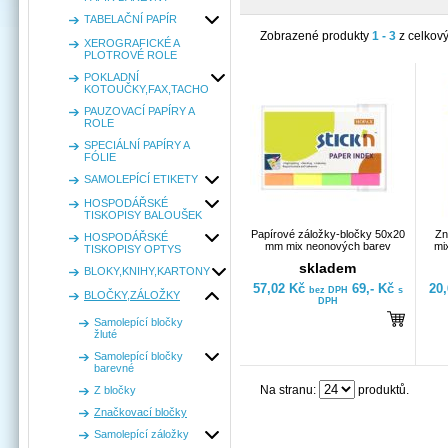
TABELAČNÍ PAPÍR
Zobrazené produkty
1 - 3
z celkov
XEROGRAFICKÉ A
PLOTROVÉ ROLE
POKLADNÍ
KOTOUČKY,FAX,TACHO
PAUZOVACÍ PAPÍRY A
ROLE
SPECIÁLNÍ PAPÍRY A
FÓLIE
SAMOLEPÍCÍ ETIKETY
HOSPODÁŘSKÉ
TISKOPISY BALOUŠEK
Papírové záložky-bločky 50x20
Zn
HOSPODÁŘSKÉ
mm mix neonových barev
mi
TISKOPISY OPTYS
skladem
BLOKY,KNIHY,KARTONY
57,02 Kč
69,- Kč
20
bez DPH
s
BLOČKY,ZÁLOŽKY
DPH
Samolepící bločky
žluté
Samolepící bločky
barevné
Na stranu:
produktů.
Z bločky
Značkovací bločky
Samolepící záložky