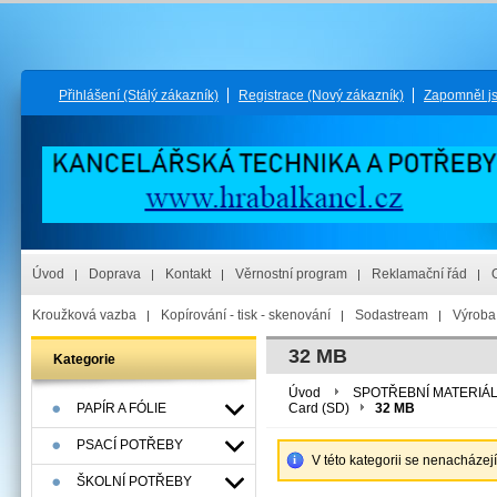
Přihlášení
(Stálý zákazník)
Registrace
(Nový zákazník)
Zapomněl j
Úvod
Doprava
Kontakt
Věrnostní program
Reklamační řád
Kroužková vazba
Kopírování - tisk - skenování
Sodastream
Výroba 
32 MB
Kategorie
Úvod
SPOTŘEBNÍ MATERIÁ
PAPÍR A FÓLIE
Card (SD)
32 MB
PSACÍ POTŘEBY
V této kategorii se nenacházej
ŠKOLNÍ POTŘEBY