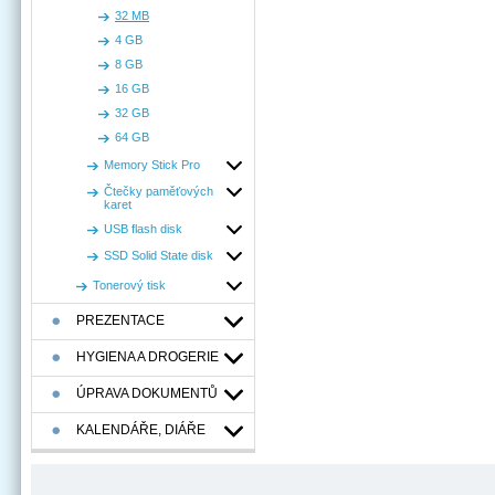
32 MB
4 GB
8 GB
16 GB
32 GB
64 GB
Memory Stick Pro
Čtečky paměťových
karet
USB flash disk
SSD Solid State disk
Tonerový tisk
PREZENTACE
HYGIENA A DROGERIE
ÚPRAVA DOKUMENTŮ
KALENDÁŘE, DIÁŘE