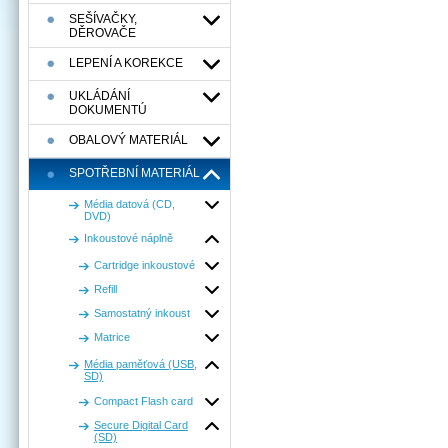
SEŠÍVAČKY,
DĚROVAČE
LEPENÍ A KOREKCE
UKLÁDÁNÍ
DOKUMENTÚ
OBALOVÝ MATERIÁL
SPOTŘEBNÍ MATERIÁL
Média datová (CD,
DVD)
Inkoustové náplně
Cartridge inkoustové
Refill
Samostatný inkoust
Matrice
Média paměťová (USB,
SD)
Compact Flash card
Secure Digital Card
(SD)