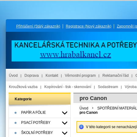
Přihlášení
(Stálý zákazník)
Registrace
(Nový zákazník)
Zapomněl j
Úvod
Doprava
Kontakt
Věrnostní program
Reklamační řád
Kroužková vazba
Kopírování - tisk - skenování
Sodastream
Výroba 
pro Canon
Kategorie
Úvod
SPOTŘEBNÍ MATERIÁ
PAPÍR A FÓLIE
pro Canon
PSACÍ POTŘEBY
V této kategorii se nenacházej
ŠKOLNÍ POTŘEBY