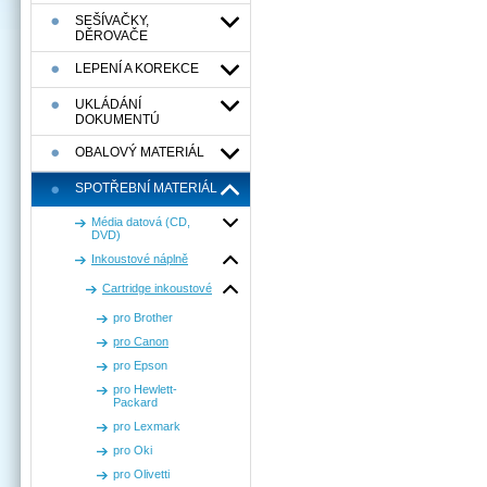
SEŠÍVAČKY,
DĚROVAČE
LEPENÍ A KOREKCE
UKLÁDÁNÍ
DOKUMENTÚ
OBALOVÝ MATERIÁL
SPOTŘEBNÍ MATERIÁL
Média datová (CD,
DVD)
Inkoustové náplně
Cartridge inkoustové
pro Brother
pro Canon
pro Epson
pro Hewlett-
Packard
pro Lexmark
pro Oki
pro Olivetti