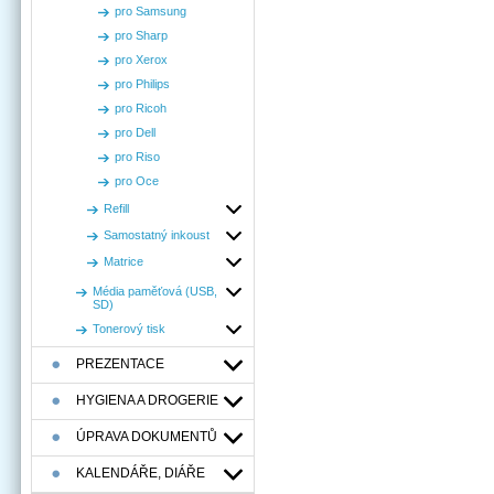
pro Samsung
pro Sharp
pro Xerox
pro Philips
pro Ricoh
pro Dell
pro Riso
pro Oce
Refill
Samostatný inkoust
Matrice
Média paměťová (USB,
SD)
Tonerový tisk
PREZENTACE
HYGIENA A DROGERIE
ÚPRAVA DOKUMENTŮ
KALENDÁŘE, DIÁŘE