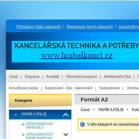
Přihlášení
(Stálý zákazník)
Registrace
(Nový zákazník)
Zapomněl j
Úvod
Doprava
Kontakt
Věrnostní program
Reklamační řád
Kroužková vazba
Kopírování - tisk - skenování
Sodastream
Výroba 
Formát A2
Kategorie
Úvod
PAPÍR A FÓLIE
Foto
PAPÍR A FÓLIE
XEROGRAFICKÝ
V této kategorii se nenacházej
PAPÍR BÍLÝ
XEROGRAFICKÝ
PAPÍR BAREVNÝ