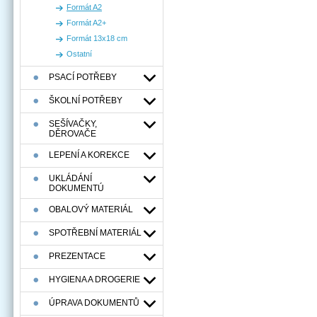
Formát A2
Formát A2+
Formát 13x18 cm
Ostatní
PSACÍ POTŘEBY
ŠKOLNÍ POTŘEBY
SEŠÍVAČKY,
DĚROVAČE
LEPENÍ A KOREKCE
UKLÁDÁNÍ
DOKUMENTÚ
OBALOVÝ MATERIÁL
SPOTŘEBNÍ MATERIÁL
PREZENTACE
HYGIENA A DROGERIE
ÚPRAVA DOKUMENTŮ