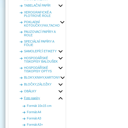
TABELAČNÍ PAPÍR
XEROGRAFICKÉ A
PLOTROVÉ ROLE
POKLADNÍ
KOTOUČKY,FAX,TACHO
PAUZOVACÍ PAPÍRY A
ROLE
SPECIÁLNÍ PAPÍRY A
FÓLIE
SAMOLEPÍCÍ ETIKETY
HOSPODÁŘSKÉ
TISKOPISY BALOUŠEK
HOSPODÁŘSKÉ
TISKOPISY OPTYS
BLOKY,KNIHY,KARTONY
BLOČKY,ZÁLOŽKY
OBÁLKY
Foto papíry
Formát 10x15 cm
Formát A4
Formát A3
Formát A3+